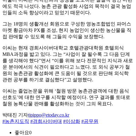
에도 적극 나섰다. 농촌 관광 활성화 사업의 목적이 결국 농업
인들의 소득 향상이라고 믿었기 때문이다.
그는 18명의 생활개선 회원으로 구성한 영농조합법인 파머스
마켓 황금마차 PX를 조성, 현지 농업인이 생산한 농산물을 직
접 판매할 수 있도록 해 그들의 수익을 보장했다.
이씨는 현재 경희사이버대학교 호텔관광대학원 호텔외식
MBA과정을 밟고 있다. 그는 “사업이 잘 될수록 그 다음 단계
를 생각해야 했다”면서 “이를 위해 보다 전문적인 지식과 새로
운 분야에서의 식견이 필요하다고 느꼈다. 또 외식 공부가 철
원의 농촌관광 활성화에 큰 도움이 될 것으로 판단해 외식학
관련 공부를 하기로 결심했다”고 설명했다.
이씨는 졸업논문을 위해 ‘철원 방문 농촌관광객에 대한 음식
선호도’에 대한 연구를 시작할 예정이다. 연구 결과를 토대로
철원 농특산물 판매를 활성화하는 것이 그의 목표다.
박태진 기자
tjpippo@etoday.co.kr
#농촌지도직
#경희사이버대
#이상화
#공무원
좋아요
0