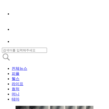
전체뉴스
피플
헬스
라이프
컬처
머니
테마