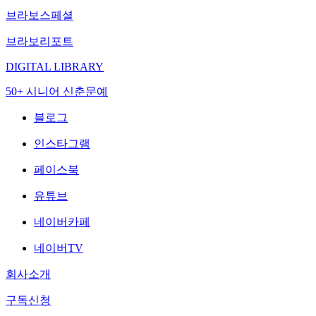
브라보스페셜
브라보리포트
DIGITAL LIBRARY
50+ 시니어 신춘문예
블로그
인스타그램
페이스북
유튜브
네이버카페
네이버TV
회사소개
구독신청