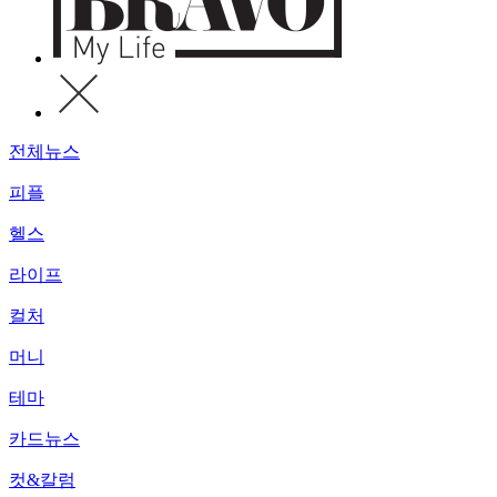
전체뉴스
피플
헬스
라이프
컬처
머니
테마
카드뉴스
컷&칼럼