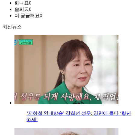
화나요
0
슬퍼요
0
더 궁금해요
0
최신뉴스
‘지하철 안내방송’ 강희선 성우, 영면에 들다 ‘향년
65세’