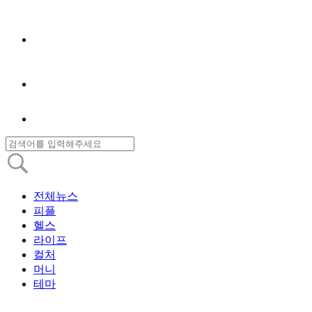
전체뉴스
피플
헬스
라이프
컬처
머니
테마