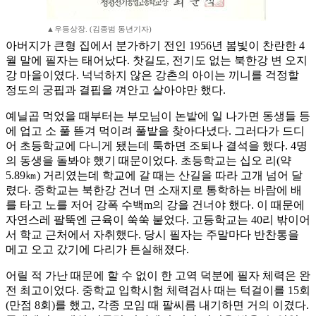
▲우등상장. (김종범 동년기자)
아버지가 큰형 집에서 분가하기 전인 1956년 봄빛이 찬란한 4
월 말에 필자는 태어났다. 찻길도, 전기도 없는 북한강 변 오지
강 마을이였다. 넉넉하지 않은 강촌의 아이는 끼니를 걱정할
정도의 궁핍과 결핍을 껴안고 살아야만 했다.
예닐곱 먹었을 때부터는 부모님이 논밭에 일 나가면 동생들 등
에 업고 소 풀 뜯겨 먹이려 풀밭을 찾아다녔다. 그러다가 드디
어 초등학교에 다니게 됐는데 툭하면 조퇴나 결석을 했다. 4명
의 동생을 돌봐야 했기 때문이었다. 초등학교는 십오 리(약
5.89㎞) 거리였는데 학교에 갈 때는 산길을 따라 고개 넘어 달
렸다. 중학교는 북한강 건너 면 소재지로 통학하는 바람에 배
를 타고 노를 저어 강폭 수백m의 강을 건너야 했다. 이 때문에
자연스레 팔뚝엔 근육이 쑥쑥 붙었다. 고등학교는 40리 밖이어
서 학교 근처에서 자취했다. 당시 필자는 주말마다 반찬통을
메고 오고 갔기에 다리가 튼실해졌다.
어릴 적 가난 때문에 할 수 없이 한 고역 덕분에 필자 체력은 완
전 최고이었다. 중학교 입학시험 체력검사 때는 턱걸이를 15회
(만점 8회)를 했고, 각종 모임 때 팔씨름 내기하면 거의 이겼다.