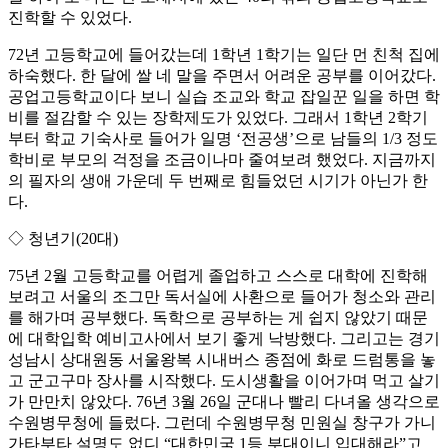
진학할 수 있었다.
72년 고등학교에 들어갔는데 1학년 1학기는 일단 먼 친척 집에
하숙했다. 한 달에 쌀 네 말을 주면서 어려운 공부를 이어갔다.
공업고등학교이다 보니 실습 조교와 학교 잡일꾼 일을 하면 학
비를 절감할 수 있는 장학제도가 있었다. 그래서 1학년 2학기
부터 학교 기숙사로 들어가 일명 ‘전공생’으로 남들의 1/3 정도
학비로 부모의 걱정을 조금이나마 줄여보려 했었다. 지금까지
의 필자의 생애 가운데 두 번째로 힘들었던 시기가 아닌가 한
다.
◇ 청년기(20대)
75년 2월 고등학교를 어렵게 졸업하고 스스로 대학에 진학해
보려고 서울의 조그만 독서실에 사환으로 들어가 청소와 관리
를 해가며 공부했다. 독학으로 공부하는 게 쉽지 않았기 때문
에 대학입학 예비고사에서 보기 좋게 낙방했다. 그리고는 경기
성남시 상대원동 서울왕복 시내버스 종점에 화로 드럼통을 놓
고 군고구마 장사를 시작했다. 도시생활을 이어가며 먹고 살기
가 만만치 않았다. 76년 3월 26일 군대나 빨리 다녀올 생각으로
수원병무청에 들렀다. 그런데 수원병무청 민원실 창구가 가니
가타부타 설명도 없디 “대한민국 1등 부대이니 입대해라”고