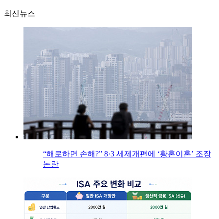
최신뉴스
“해로하면 손해?” 8·3 세제개편에 ‘황혼이혼’ 조장
논란