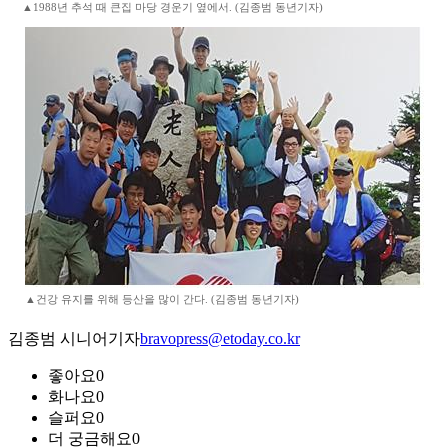
▲1988년 추석 때 큰집 마당 경운기 옆에서. (김종범 동년기자)
▲건강 유지를 위해 등산을 많이 간다. (김종범 동년기자)
김종범 시니어기자
bravopress@etoday.co.kr
좋아요
0
화나요
0
슬퍼요
0
더 궁금해요
0