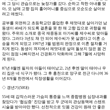
에 그 당시 관습으로는 늦장가를 갔다. 순하고 착한 아내를 맞
아, 오 남매 고향 집의 홀어머니를 중심으로 오순도순 살아보
려고 애썼다.
공부를 외면하고 초등학교만 졸업한 후 제멋대로 살아가던 남
동생이 40세가 되도록 결혼을 못 한 채 고향 집으로 귀향을 해
왔다. 주위의 소개로 중국 재중동포 아가씨를 제수씨로 맞아들
였다. 그러다 3년도 채 안 되어 제수씨가 못 살겠다고 이혼 소
송을 하게 되었고 1997년 3월 법원의 판정으로 이혼 절차를 거
치게 된다. 동생이 객지에서 제멋대로 살며 돌보지 않은 몸 건
강이 점점 나빠지면서 간경화가 악화하여 그해 7월에 사망하
게 된다.
87년 8월엔 필자의 아들이 태어났고, 2년 후엔 딸이 태어나 우
리 집은 네 식구가 됐다. 그 후 홍천으로 양구로 전근 다니며 36
년 8개월 한전에서 직장생활을 이어갔다.
◇ 갱년기(50대)
55세 때 갑작스러운 가슴의 통증을 느껴 종합병원 심장내과를
찾았다가 ‘협심증’ 진단을 받고 두 군데의 관상동맥에 스텐트
시술을 받아야만 했다. 선천적으로 잇몸 건강이 원래 안 좋은