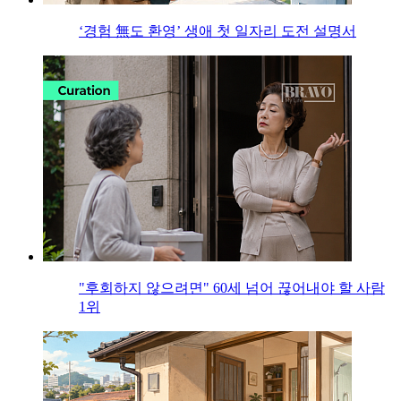
‘경험 無도 환영’ 생애 첫 일자리 도전 설명서
"후회하지 않으려면" 60세 넘어 끊어내야 할 사람
1위