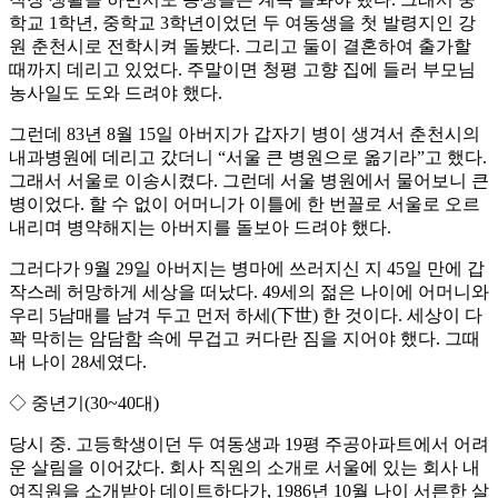
학교 1학년, 중학교 3학년이었던 두 여동생을 첫 발령지인 강
원 춘천시로 전학시켜 돌봤다. 그리고 둘이 결혼하여 출가할
때까지 데리고 있었다. 주말이면 청평 고향 집에 들러 부모님
농사일도 도와 드려야 했다.
그런데 83년 8월 15일 아버지가 갑자기 병이 생겨서 춘천시의
내과병원에 데리고 갔더니 “서울 큰 병원으로 옮기라”고 했다.
그래서 서울로 이송시켰다. 그런데 서울 병원에서 물어보니 큰
병이었다. 할 수 없이 어머니가 이틀에 한 번꼴로 서울로 오르
내리며 병약해지는 아버지를 돌보아 드려야 했다.
그러다가 9월 29일 아버지는 병마에 쓰러지신 지 45일 만에 갑
작스레 허망하게 세상을 떠났다. 49세의 젊은 나이에 어머니와
우리 5남매를 남겨 두고 먼저 하세(下世) 한 것이다. 세상이 다
꽉 막히는 암담함 속에 무겁고 커다란 짐을 지어야 했다. 그때
내 나이 28세였다.
◇ 중년기(30~40대)
당시 중. 고등학생이던 두 여동생과 19평 주공아파트에서 어려
운 살림을 이어갔다. 회사 직원의 소개로 서울에 있는 회사 내
여직원을 소개받아 데이트하다가, 1986년 10월 나이 서른한 살