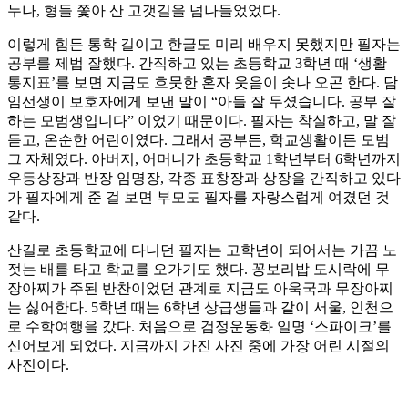
누나, 형들 쫓아 산 고갯길을 넘나들었었다.
이렇게 힘든 통학 길이고 한글도 미리 배우지 못했지만 필자는
공부를 제법 잘했다. 간직하고 있는 초등학교 3학년 때 ‘생활
통지표’를 보면 지금도 흐뭇한 혼자 웃음이 솟나 오곤 한다. 담
임선생이 보호자에게 보낸 말이 “아들 잘 두셨습니다. 공부 잘
하는 모범생입니다” 이었기 때문이다. 필자는 착실하고, 말 잘
듣고, 온순한 어린이였다. 그래서 공부든, 학교생활이든 모범
그 자체였다. 아버지, 어머니가 초등학교 1학년부터 6학년까지
우등상장과 반장 임명장, 각종 표창장과 상장을 간직하고 있다
가 필자에게 준 걸 보면 부모도 필자를 자랑스럽게 여겼던 것
같다.
산길로 초등학교에 다니던 필자는 고학년이 되어서는 가끔 노
젓는 배를 타고 학교를 오가기도 했다. 꽁보리밥 도시락에 무
장아찌가 주된 반찬이었던 관계로 지금도 아욱국과 무장아찌
는 싫어한다. 5학년 때는 6학년 상급생들과 같이 서울, 인천으
로 수학여행을 갔다. 처음으로 검정운동화 일명 ‘스파이크’를
신어보게 되었다. 지금까지 가진 사진 중에 가장 어린 시절의
사진이다.