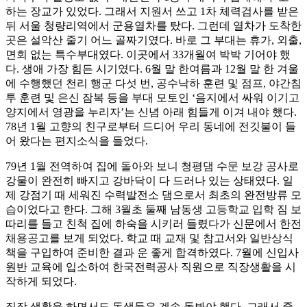
하는 장교가 있었다. 그래서 지원서 쓰고 1차 체력검사를 받은
뒤 서울 청량리역에서 군용열차를 탔다. 그런데 열차가 도착한
곳은 설악산 줄기 어느 골짜기였다. 바로 그 부대는 휴가, 외출,
면회 없는 특수부대였다. 이곳에서 33개월여 박박 기어야 했
다. 생애 가장 힘든 시기였다. 6월 말 한여름과 12월 말 한 겨울
에 수행했던 천리 행군 다섯 번, 공수낙하 훈련 및 점프, 야간침
투 훈련 및 은신 잠복 등을 부대 모토인 ‘음지에서 싸워 이기고
양지에서 영광을 누리자’는 신념 아래 힘들게 이겨 내야 했다.
78년 1월 고향의 친구로부터 드디어 우리 동네에 전깃불이 들
어 왔다는 편지소식을 들었다.
79년 1월 전역하여 집에 돌아와 보니 청평댐 수문 보강 공사로
강물이 완전히 빠지고 강바닥이 다 드러나 있는 상태였다. 일
제 강점기 때 세워진 수력발전소 댐으로서 최초의 완전방류 모
습이었다고 한다. 그해 3월초 둘째 남동생 고등학교 입학 짐 보
따리를 들고 친척 집에 하숙을 시키러 들렸다가 신문에서 한전
채용공고를 보게 되었다. 학교 때 교재 및 참고서와 일반상식
책을 구입하여 준비한 결과 운 좋게 합격하였다. 7월에 신입사
원반 교육에 입소하여 한국전력공사 직원으로 직장생활을 시
작하게 되었다.
직장 생활을 하면서도 동생들은 계속 돌봐야 했다. 그래서 중