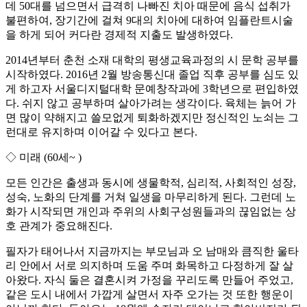
데 50대를 넘으면서 급격히 나빠진 치아 때문에 음식 섭취가
불편하여, 장기간에 걸쳐 9대의 치아에 대하여 임플란트시술
을 하게 되어 커다란 경제적 지출도 발생하였다.
2014년부터 춘천 소재 대학의 평생교육과정의 시 문학 공부를
시작하였다. 2016년 2월 방송통신대 졸업 직후 공부를 심도 있
게 하고자 서울디지털대학 문예창작과에 3학년으로 편입하였
다. 쉬지 않고 공부하며 살아가려는 생각이다. 육체는 늙어 가
면 많이 약해지고 쓸모없게 퇴화하겠지만 정신적인 노쇠는 그
런대로 유지하며 이어갈 수 있다고 본다.
◇ 미래 (60세~ )
모든 인간은 출생과 동시에 생물학적, 심리적, 사회적인 성장,
성숙, 노화의 단계를 거쳐 일생을 마무리하게 된다. 그런데 노
화가 시작되면 개인과 주위의 사회구성원들과의 끊임없는 상
호 관계가 중요해진다.
필자가 태어나서 지금까지는 부모님과 오 남매와 큼직한 울타
리 안에서 서로 의지하며 도움 주며 화목하고 다정하게 잘 살
아왔다. 자식 둘은 결혼시켜 가정을 꾸리도록 만들어 주었고,
같은 도시 내에서 가깝게 살면서 자주 오가는 것 또한 행운이