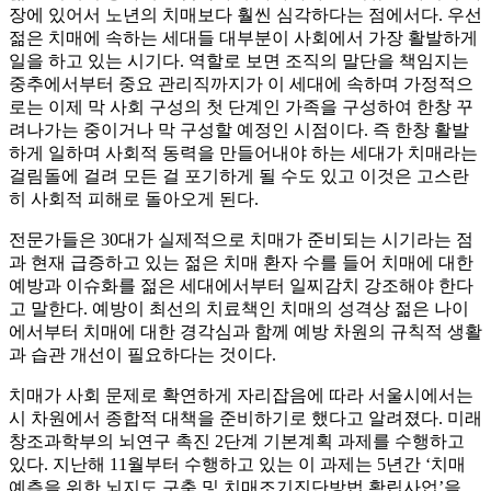
장에 있어서 노년의 치매보다 훨씬 심각하다는 점에서다. 우선
젊은 치매에 속하는 세대들 대부분이 사회에서 가장 활발하게
일을 하고 있는 시기다. 역할로 보면 조직의 말단을 책임지는
중추에서부터 중요 관리직까지가 이 세대에 속하며 가정적으
로는 이제 막 사회 구성의 첫 단계인 가족을 구성하여 한창 꾸
려나가는 중이거나 막 구성할 예정인 시점이다. 즉 한창 활발
하게 일하며 사회적 동력을 만들어내야 하는 세대가 치매라는
걸림돌에 걸려 모든 걸 포기하게 될 수도 있고 이것은 고스란
히 사회적 피해로 돌아오게 된다.
전문가들은 30대가 실제적으로 치매가 준비되는 시기라는 점
과 현재 급증하고 있는 젊은 치매 환자 수를 들어 치매에 대한
예방과 이슈화를 젊은 세대에서부터 일찌감치 강조해야 한다
고 말한다. 예방이 최선의 치료책인 치매의 성격상 젊은 나이
에서부터 치매에 대한 경각심과 함께 예방 차원의 규칙적 생활
과 습관 개선이 필요하다는 것이다.
치매가 사회 문제로 확연하게 자리잡음에 따라 서울시에서는
시 차원에서 종합적 대책을 준비하기로 했다고 알려졌다. 미래
창조과학부의 뇌연구 촉진 2단계 기본계획 과제를 수행하고
있다. 지난해 11월부터 수행하고 있는 이 과제는 5년간 ‘치매
예측을 위한 뇌지도 구축 및 치매조기진단방법 확립사업’을