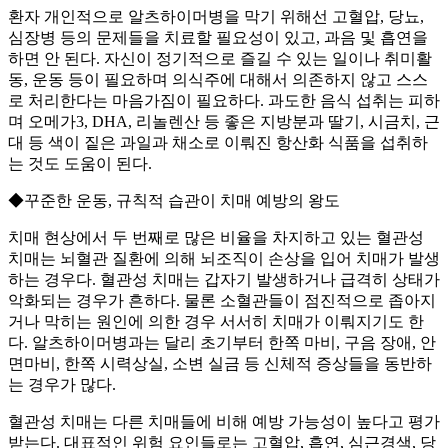
환자 개인적으로 알츠하이머병을 막기 위해선 고혈압, 당뇨,
심장병 등의 문제들을 치료할 필요성이 있고, 과음 및 흡연을
하면 안 된다. 자신이 정기적으로 즐길 수 있는 일이나 취미활
동, 운동 등이 필요하며 의식주에 대해서 의존하지 않고 스스
로 처리한다는 마음가짐이 필요하다. 과도한 음식 섭취는 피하
며 오메가3, DHA, 리놀렌산 등 좋은 지방분과 딸기, 시금치, 근
대 등 색이 짙은 과일과 채소로 이뤄진 항산화 식품을 섭취하
는 것도 도움이 된다.
◆꾸준한 운동, 규칙적 습관이 치매 예방의 왕도
치매 현상에서 두 번째로 많은 비율을 차지하고 있는 혈관성
치매는 뇌혈관 질환에 의해 뇌조직이 손상을 입어 치매가 발생
하는 경우다. 혈관성 치매는 갑자기 발생하거나 급격히 상태가
악화되는 경우가 흔하다. 물론 소혈관들이 점진적으로 좁아지
거나 막히는 원인에 의한 경우 서서히 치매가 이뤄지기도 한
다. 알츠하이머병과는 달리 초기부터 한쪽 마비, 구음 장애, 안
면마비, 한쪽 시력상실, 소변 실금 등 신체적 증상들을 동반하
는 경우가 많다.
혈관성 치매는 다른 치매들에 비해 예방 가능성이 높다고 평가
받는다. 대표적인 위험 요인들로는 고혈압, 흡연, 심근경색, 당