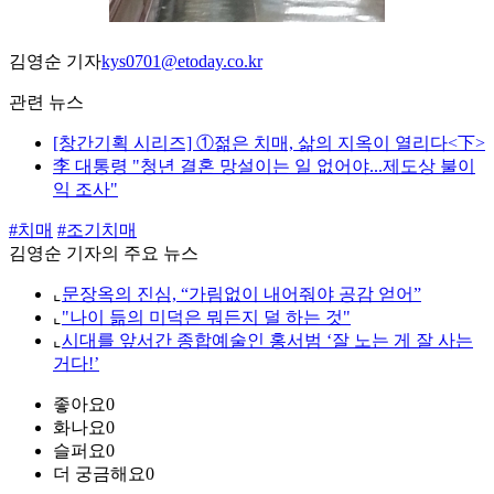
김영순 기자
kys0701@etoday.co.kr
관련 뉴스
[창간기획 시리즈] ①젊은 치매, 삶의 지옥이 열리다<下>
李 대통령 "청년 결혼 망설이는 일 없어야...제도상 불이
익 조사"
#치매
#조기치매
김영순 기자의 주요 뉴스
⌞
문장옥의 진심, “가림없이 내어줘야 공감 얻어”
⌞
"나이 듦의 미덕은 뭐든지 덜 하는 것"
⌞
시대를 앞서간 종합예술인 홍서범 ‘잘 노는 게 잘 사는
거다!’
좋아요
0
화나요
0
슬퍼요
0
더 궁금해요
0