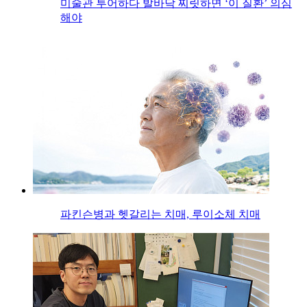
미술관 투어하다 발바닥 찌릿하면 ‘이 질환’ 의심
해야
파킨슨병과 헷갈리는 치매, 루이소체 치매