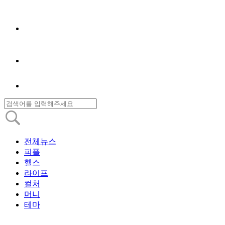
전체뉴스
피플
헬스
라이프
컬처
머니
테마