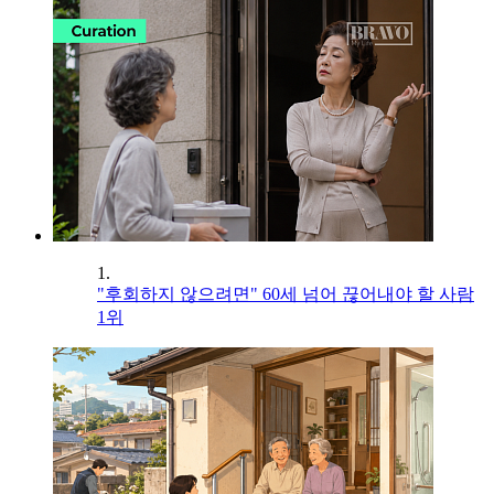
1.
"후회하지 않으려면" 60세 넘어 끊어내야 할 사람
1위