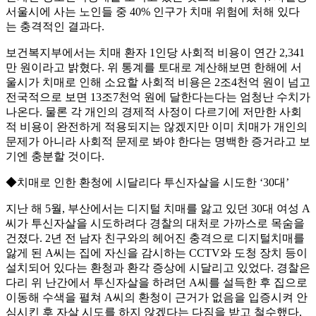
서울시에 사는 노인들 중 40% 인구가 치매 위험에 처해 있다
는 충격적인 결과다.
보건복지부에서는 치매 환자 1인당 사회적 비용이 연간 2,341
만 원이라고 밝혔다. 위 통계를 토대로 계산해보면 한해에 서
울시가 치매로 인해 소요할 사회적 비용은 2조4천억 원이 넘고
전국적으로 보면 13조7천억 원에 달한다는다는 엄청난 수치가
나온다. 물론 각 개인의 경제적 사정이 다르기에 저만한 사회
적 비용이 완전하게 적용되지는 않겠지만 이미 치매가 개인의
문제가 아니라 사회적 문제로 봐야 한다는 명백한 증거라고 보
기엔 충분할 것이다.
◆치매로 인한 환청에 시달리다 투신자살을 시도한 ‘30대’
지난 해 5월, 부산에서는 디지털 치매를 앓고 있던 30대 여성 A
씨가 투신자살을 시도하려다 경찰의 대처로 가까스로 목숨을
건졌다. 2년 전 남자 친구와의 헤어진 충격으로 디지털치매를
앓게 된 A씨는 집에 자신을 감시하는 CCTV와 도청 장치 등이
설치되어 있다는 환청과 환각 증상에 시달리고 있었다. 경찰은
다리 위 난간에서 투신자살을 하려던 A씨를 설득한 후 집으로
이동해 수색을 펼쳐 A씨의 환청이 근거가 없음을 입증시켜 안
심시킨 후 자살 시도를 하지 않겠다는 다짐을 받고 철수했다.