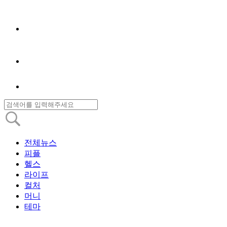
전체뉴스
피플
헬스
라이프
컬처
머니
테마