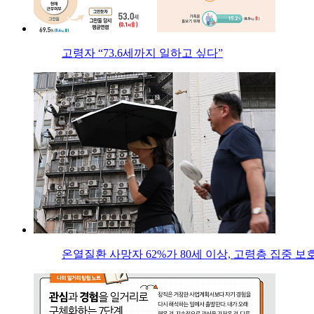
고령자 “73.6세까지 일하고 싶다”
온열질환 사망자 62%가 80세 이상, 고령층 집중 보