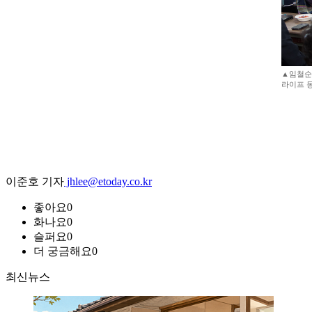
▲임철순
라이프 
이준호 기자
jhlee@etoday.co.kr
좋아요
0
화나요
0
슬퍼요
0
더 궁금해요
0
최신뉴스