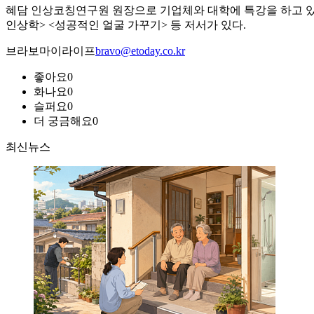
혜담 인상코칭연구원 원장으로 기업체와 대학에 특강을 하고 있다
인상학> <성공적인 얼굴 가꾸기> 등 저서가 있다.
브라보마이라이프
bravo@etoday.co.kr
좋아요
0
화나요
0
슬퍼요
0
더 궁금해요
0
최신뉴스