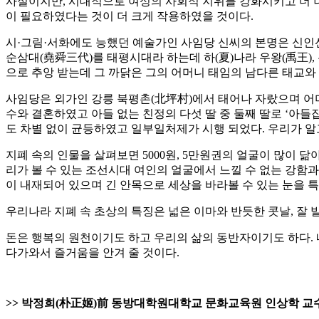
사실이지만, 시대적으로 여성의 사회적 지위를 강화시키고 더 
이 필요하였다는 것이 더 크게 작용하였을 것이다.
시·그림·서화에도 능했던 예술가인 사임당 신씨의 본명은 신인선
순삼대(堯舜三代)를 태평시대라 하는데 하(夏)나라 우왕(禹王), 
으로 추앙 받는데 그 까닭은 그의 어머니 태임의 남다른 태교와 
사임당은 외가인 강릉 북평촌(北坪村)에서 태어나 자랐으며 어머
수와 결혼하였고 아들 없는 친정의 다섯 딸 중 둘째 딸로 ‘아
도 차별 없이 균등하였고 일부일처제가 시행 되었다. 우리가 알
지폐 속의 인물을 살펴보면 5000원, 5만원권의 얼굴이 많이 닮
리가 볼 수 있는 조선시대 여인의 얼굴에서 느낄 수 없는 강함과
이 내재되어 있으며 긴 안목으로 세상을 바라볼 수 있는 눈을 
우리나라 지폐 속 초상의 특징은 넓은 이마와 반듯한 콧날, 잘 
돈은 행복의 원천이기도 하고 우리의 삶의 동반자이기도 하다.
다가와서 즐거움을 안겨 줄 것이다.
>> 박정희(朴正姬)前 동방대학원대학교 문화교육원 인상학 교