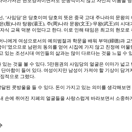
나아가서는 현모양처이면서도 순종적이지 않고 자신의 이름을 당당
, ‘사임당’은 당호이며 당호의 뜻은 중국 고대 주나라의 문왕의
은(殷)나라 탕왕(湯王), 주(周)나라 문왕(文王)·무왕(武王)의 시
자식 교육 덕분 이었다고 한다. 이로 인해 태임은 최고의 현모로 
니에게 여성으로서의 예의범절과 학문을 배워 부덕(婦德)과 교양을
들잡이’였으므로 남편의 동의를 얻어 시집에 가지 않고 친정에 머
고 있는 조선시대 여인들의 삶과는 많이 다르다는 것을 느낄 수 있
아 있는 것을 볼 수 있다. 5만원권의 사임당의 얼굴은 이마가 넓고
 단아함이 들어 있다. 여성이지만 남성이 가져야 할 기상이 담겨져
특징적으로 그렸다.
발달된 콧방울을 들 수 있다. 돈이 가지고 있는 의미를 생각해보면
 내 손에 쥐어진 지폐의 얼굴들을 사랑스럽게 바라보면서 소중하게
수