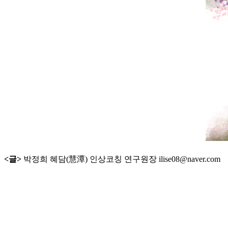
<글>
박정희 혜담(慧潭) 인상코칭 연구원장 ilise08@naver.com