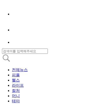
전체뉴스
피플
헬스
라이프
컬처
머니
테마