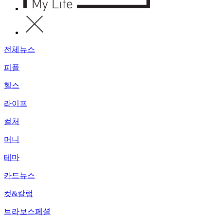
전체뉴스
피플
헬스
라이프
컬처
머니
테마
카드뉴스
컷&칼럼
브라보스페셜