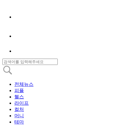
전체뉴스
피플
헬스
라이프
컬처
머니
테마