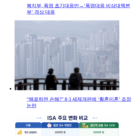
복지부, 폭염 초기대응반→‘폭염대응 비상대책본
부’ 격상 대응
“해로하면 손해?” 8·3 세제개편에 ‘황혼이혼’ 조장
논란