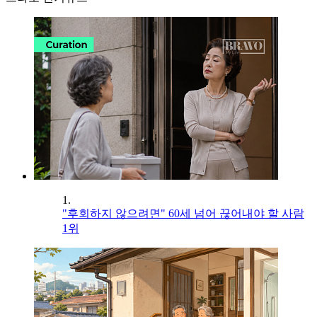
1.
"후회하지 않으려면" 60세 넘어 끊어내야 할 사람
1위