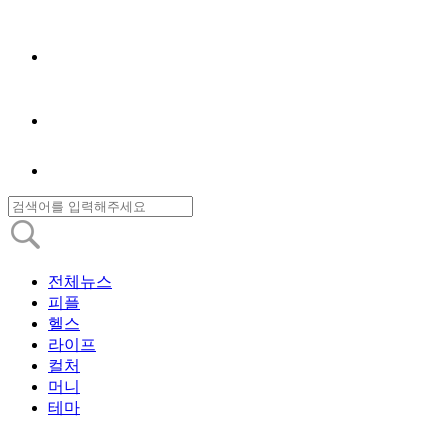
전체뉴스
피플
헬스
라이프
컬처
머니
테마