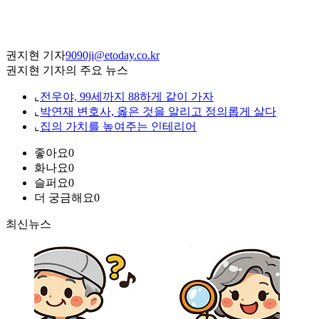
권지현 기자
9090ji@etoday.co.kr
권지현 기자의 주요 뉴스
⌞
전우야, 99세까지 88하게 같이 가자
⌞
박연재 변호사, 옳은 것을 알리고 정의롭게 살다
⌞
집의 가치를 높여주는 인테리어
좋아요
0
화나요
0
슬퍼요
0
더 궁금해요
0
최신뉴스