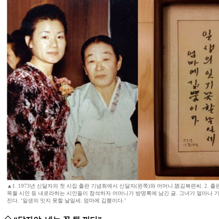
▲1. 1973년 신달자의 첫 시집 출판 기념회에서 신달자(왼쪽)와 어머니 故김복련씨. 2. 
목월 시인 등 내로라하는 시인들이 참석하자 어머니가 방명록에 남긴 글. 그녀가 얼마나 
진다. ‘일생의 잇지 못할 날일세. 엄마에 깁뿜이다.’