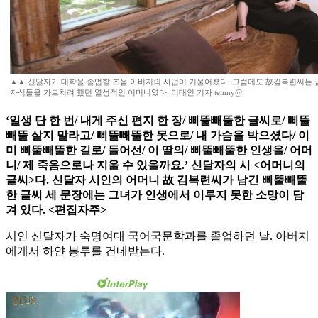
▲▲ 신달자가 대학을 졸업할 즈음 아버지의 사업이 기울어졌다. 그럼에도 故김복련씨는
자식들을 가르치려 했던 열성적인 어머니였다. 이태인 기자 teinny@
‘일생 단 한 번/ 내게 주신 편지 한 장/ 삐뚤빼뚤한 글씨로/ 삐뚤
빼뚤 살지 말라고/ 삐뚤빼뚤한 못으로/ 내 가슴을 박으셨다/ 이
미 삐뚤빼뚤한 길로/ 들어선/ 이 딸의/ 삐뚤빼뚤한 인생을/ 어머
니/ 제 죽음으로나 지울 수 있을까요.’ 신달자의 시 <어머니의
글씨>다. 신달자 시인의 어머니 故 김복련씨가 남긴 삐뚤빼뚤
한 글씨 세 문장에는 그녀가 인생에서 이루지 못한 소망이 담
겨 있다. <편집자주>
시인 신달자가 숙명여대 국어국문학과를 졸업하던 날. 아버지
에게서 하얀 봉투를 건네받는다.