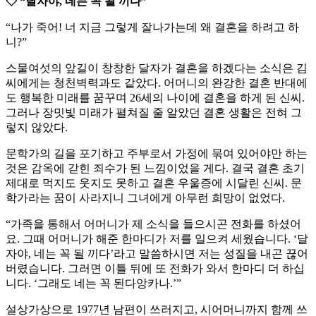
◇ “달자야, 네는 꼭 될 끼다”
“나가 죽어! 너 지금 그렇게 잘나가는데 왜 결혼을 하려고 하
니?”
스물여섯의 앞길이 창창한 달자가 결혼을 하겠다는 소식은 김
씨에게는 청천벽력과도 같았다. 어머니의 완강한 결혼 반대에
도 행복한 미래를 꿈꾸며 26세의 나이에 결혼을 하게 된 신씨.
그러나 장밋빛 미래가 펼쳐질 줄 알았던 결혼 생활은 전혀 그
렇지 않았다.
문학가의 길을 포기하고 주부로서 가정에 묶여 있어야만 하는
것은 감옥에 갇힌 죄수가 된 느낌이었을 게다. 결국 결혼 초기
제대로 먹지도 웃지도 못하고 결혼 우울증에 시달린 신씨. 문
학가라는 꿈이 사라지니 그녀에게 아무런 희망이 없었다.
“가족을 통해서 어머니가 제 소식을 들으시곤 전화를 하셨어
요. 그때 어머니가 해준 한마디가 저를 일으켜 세웠습니다. ‘달
자야, 네는 꼭 될 끼다’라고 말씀하시면 저는 성질을 내곤 끊어
버렸습니다. 그러면 이틀 뒤에 또 전화가 와서 한마디 더 하십
니다. ‘그래도 네는 꼭 된다앙카나.’”
설상가상으로 1977년 남편이 쓰러지고, 시어머니까지 함께 쓰