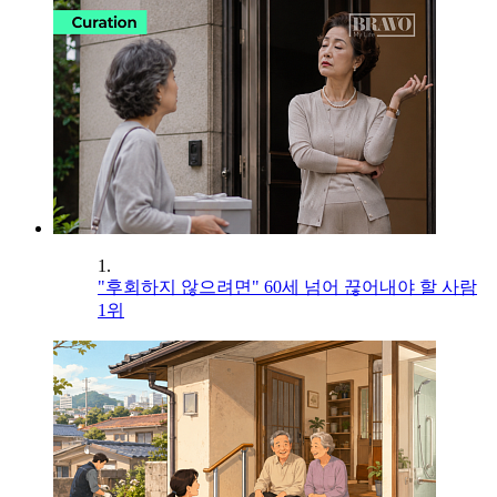
1.
"후회하지 않으려면" 60세 넘어 끊어내야 할 사람
1위