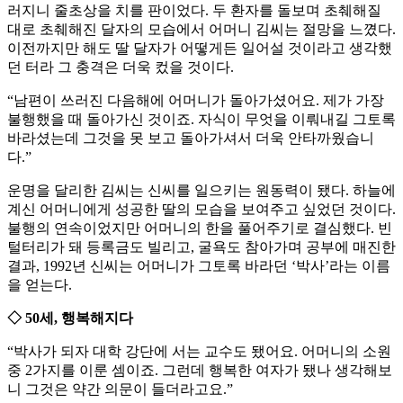
러지니 줄초상을 치를 판이었다. 두 환자를 돌보며 초췌해질
대로 초췌해진 달자의 모습에서 어머니 김씨는 절망을 느꼈다.
이전까지만 해도 딸 달자가 어떻게든 일어설 것이라고 생각했
던 터라 그 충격은 더욱 컸을 것이다.
“남편이 쓰러진 다음해에 어머니가 돌아가셨어요. 제가 가장
불행했을 때 돌아가신 것이죠. 자식이 무엇을 이뤄내길 그토록
바라셨는데 그것을 못 보고 돌아가셔서 더욱 안타까웠습니
다.”
운명을 달리한 김씨는 신씨를 일으키는 원동력이 됐다. 하늘에
계신 어머니에게 성공한 딸의 모습을 보여주고 싶었던 것이다.
불행의 연속이었지만 어머니의 한을 풀어주기로 결심했다. 빈
털터리가 돼 등록금도 빌리고, 굴욕도 참아가며 공부에 매진한
결과, 1992년 신씨는 어머니가 그토록 바라던 ‘박사’라는 이름
을 얻는다.
◇ 50세, 행복해지다
“박사가 되자 대학 강단에 서는 교수도 됐어요. 어머니의 소원
중 2가지를 이룬 셈이죠. 그런데 행복한 여자가 됐나 생각해보
니 그것은 약간 의문이 들더라고요.”