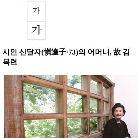
시인 신달자(愼達子·73)의 어머니, 故 김
복련