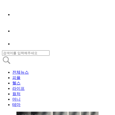
전체뉴스
피플
헬스
라이프
컬처
머니
테마