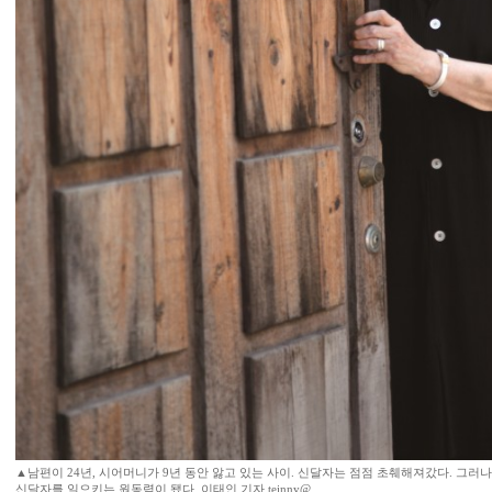
▲남편이 24년, 시어머니가 9년 동안 앓고 있는 사이. 신달자는 점점 초췌해져갔다. 그러
신달자를 일으키는 원동력이 됐다. 이태인 기자 teinny@