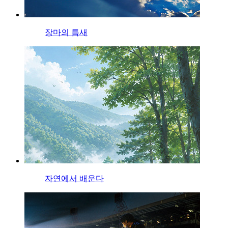
장마의 틈새
자연에서 배운다