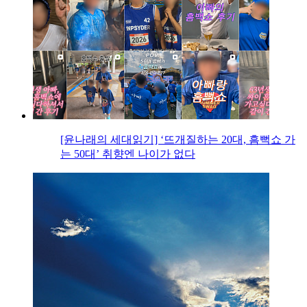
[윤나래의 세대읽기] ‘뜨개질하는 20대, 흠뻑쇼 가
는 50대’ 취향엔 나이가 없다