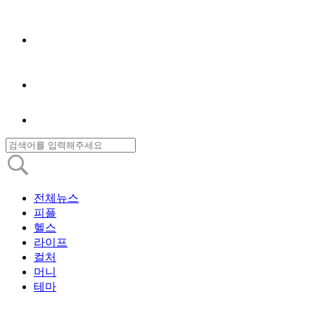
전체뉴스
피플
헬스
라이프
컬처
머니
테마