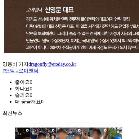
양용비 기자
dragonfly@etoday.co.kr
#앤틱
#로이앤틱
좋아요
0
화나요
0
슬퍼요
0
더 궁금해요
0
최신뉴스