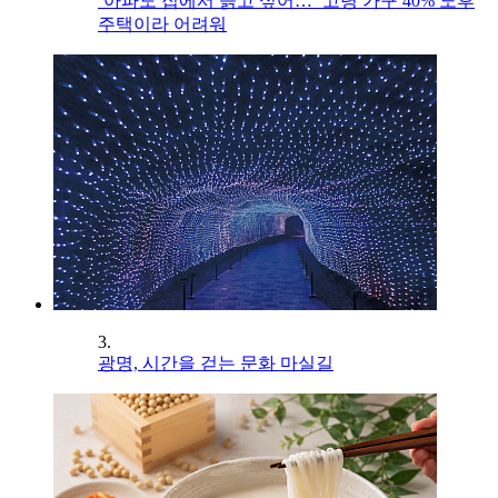
‘아파도 집에서 늙고 싶어…’ 고령 가구 40% 노후
주택이라 어려워
3.
광명, 시간을 걷는 문화 마실길