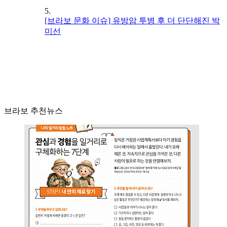
5.
[브라보 문화 이슈] 유방암 투병 후 더 단단해진 박
미선
브라보 추천뉴스