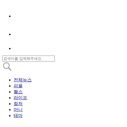
전체뉴스
피플
헬스
라이프
컬처
머니
테마