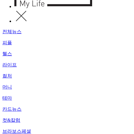
전체뉴스
피플
헬스
라이프
컬처
머니
테마
카드뉴스
컷&칼럼
브라보스페셜