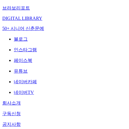
브라보리포트
DIGITAL LIBRARY
50+ 시니어 신춘문예
블로그
인스타그램
페이스북
유튜브
네이버카페
네이버TV
회사소개
구독신청
공지사항