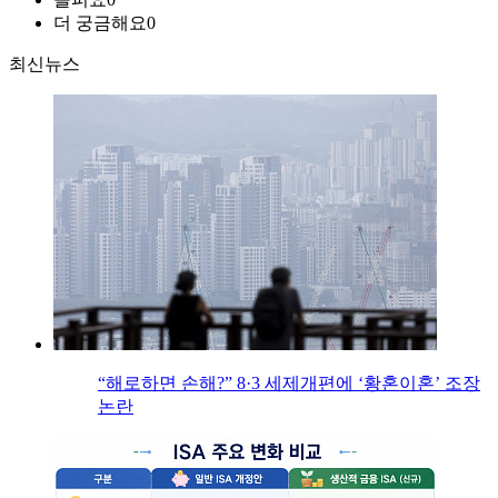
더 궁금해요
0
최신뉴스
“해로하면 손해?” 8·3 세제개편에 ‘황혼이혼’ 조장
논란