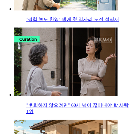
‘경험 無도 환영’ 생애 첫 일자리 도전 설명서
"후회하지 않으려면" 60세 넘어 끊어내야 할 사람
1위