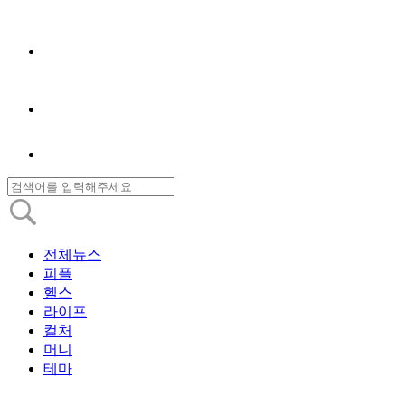
전체뉴스
피플
헬스
라이프
컬처
머니
테마