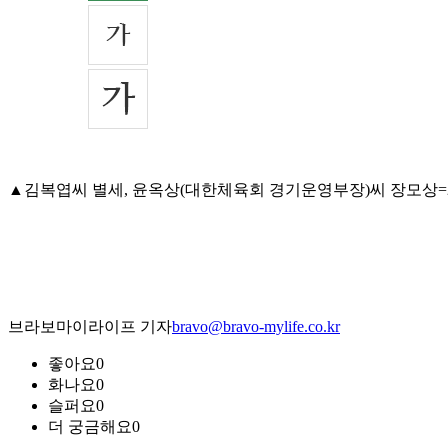
▲김복엽씨 별세, 윤옥상(대한체육회 경기운영부장)씨 장모상=24일 
브라보마이라이프 기자
bravo@bravo-mylife.co.kr
좋아요
0
화나요
0
슬퍼요
0
더 궁금해요
0