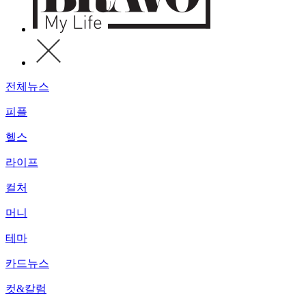
전체뉴스
피플
헬스
라이프
컬처
머니
테마
카드뉴스
컷&칼럼