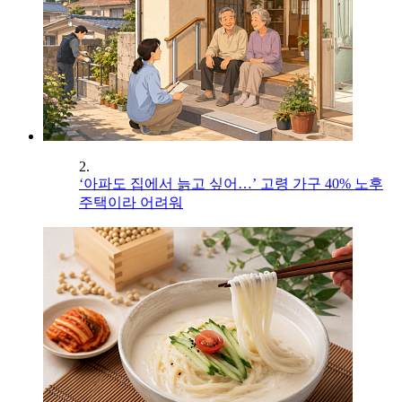
2.
‘아파도 집에서 늙고 싶어…’ 고령 가구 40% 노후
주택이라 어려워