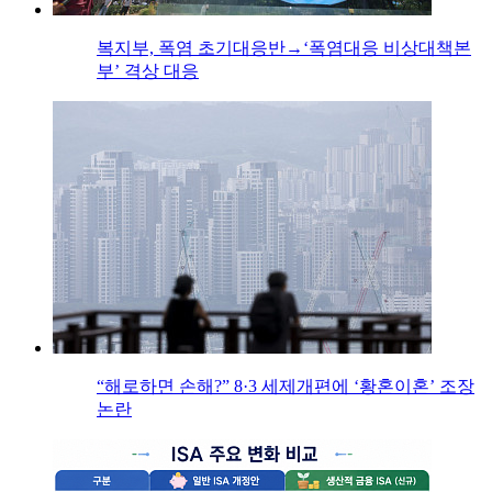
복지부, 폭염 초기대응반→‘폭염대응 비상대책본
부’ 격상 대응
“해로하면 손해?” 8·3 세제개편에 ‘황혼이혼’ 조장
논란