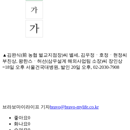
▲김완식(前 농협 벌교지점장)씨 별세, 김우정ㆍ호정ㆍ현정씨
부친상, 왕한스ㆍ허선(삼우설계 해외사업팀 소장)씨 장인상
=18일 오후 서울건국대병원, 발인 20일 오후, 02-2030-7908
브라보마이라이프 기자
bravo@bravo-mylife.co.kr
좋아요
0
화나요
0
슬퍼요
0