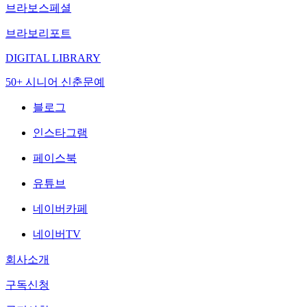
브라보스페셜
브라보리포트
DIGITAL LIBRARY
50+ 시니어 신춘문예
블로그
인스타그램
페이스북
유튜브
네이버카페
네이버TV
회사소개
구독신청