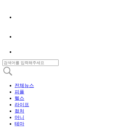
전체뉴스
피플
헬스
라이프
컬처
머니
테마