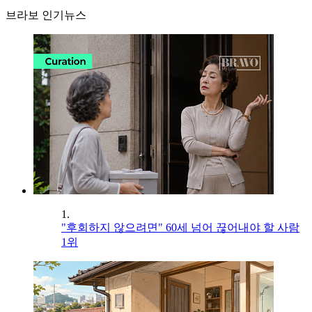
브라보 인기뉴스
1.
"후회하지 않으려면" 60세 넘어 끊어내야 할 사람
1위