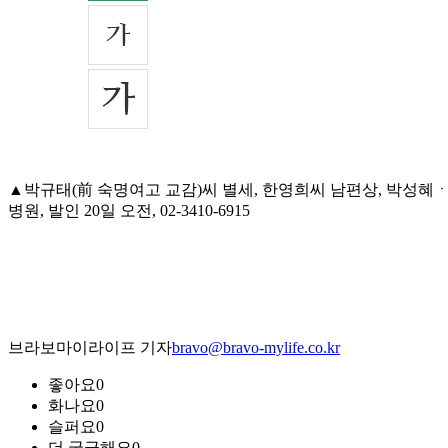
▲박규태(前 숙명여고 교감)씨 별세, 한영희씨 남편상, 박성혜ㆍ
병원, 발인 20일 오전, 02-3410-6915
브라보마이라이프 기자
bravo@bravo-mylife.co.kr
좋아요
0
화나요
0
슬퍼요
0
더 궁금해요
0