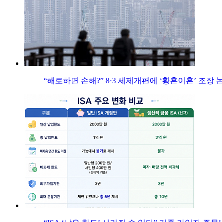
“해로하면 손해?” 8·3 세제개편에 ‘황혼이혼’ 조장 