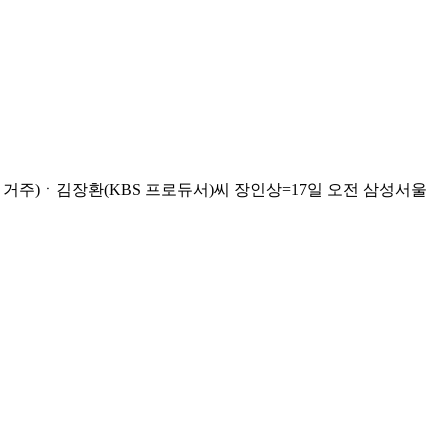
 거주)ㆍ김장환(KBS 프로듀서)씨 장인상=17일 오전 삼성서울