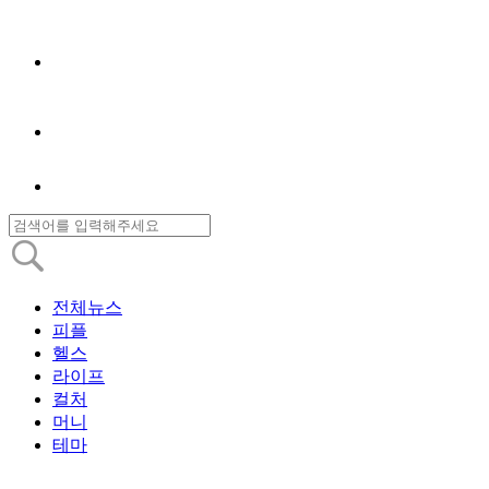
전체뉴스
피플
헬스
라이프
컬처
머니
테마