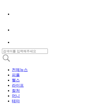
전체뉴스
피플
헬스
라이프
컬처
머니
테마