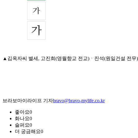
▲김옥자씨 별세, 고진희(영월향교 전교)ㆍ진석(원일건설 전무)ㆍ봉학
브라보마이라이프 기자
bravo@bravo-mylife.co.kr
좋아요
0
화나요
0
슬퍼요
0
더 궁금해요
0