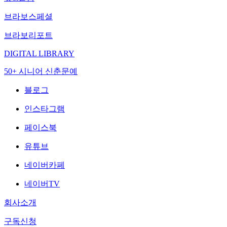
브라보스페셜
브라보리포트
DIGITAL LIBRARY
50+ 시니어 신춘문예
블로그
인스타그램
페이스북
유튜브
네이버카페
네이버TV
회사소개
구독신청