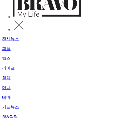
전체뉴스
피플
헬스
라이프
컬처
머니
테마
카드뉴스
컷&칼럼