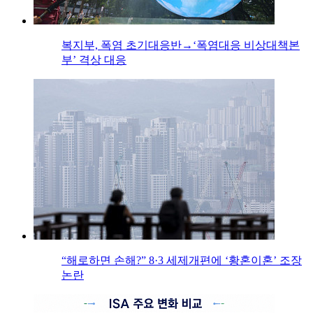
복지부, 폭염 초기대응반→‘폭염대응 비상대책본
부’ 격상 대응
“해로하면 손해?” 8·3 세제개편에 ‘황혼이혼’ 조장
논란