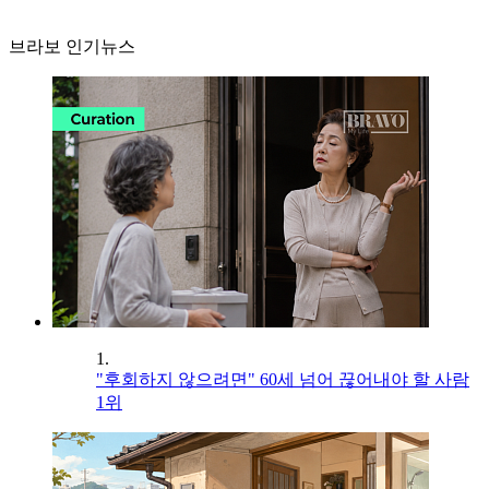
브라보 인기뉴스
1.
"후회하지 않으려면" 60세 넘어 끊어내야 할 사람
1위