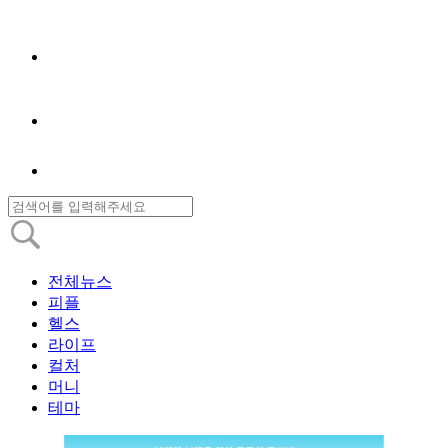
전체뉴스
피플
헬스
라이프
컬처
머니
테마