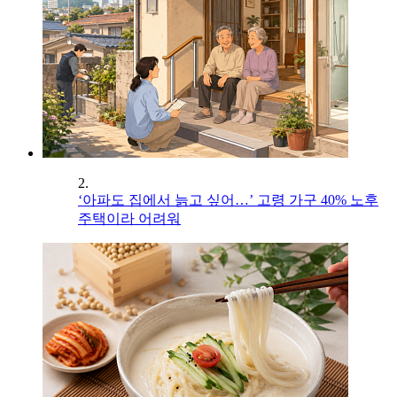
2.
‘아파도 집에서 늙고 싶어…’ 고령 가구 40% 노후
주택이라 어려워