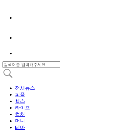
전체뉴스
피플
헬스
라이프
컬처
머니
테마