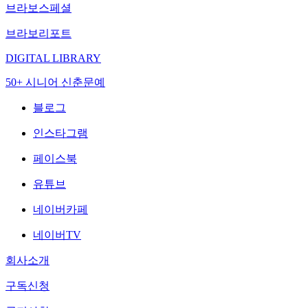
브라보스페셜
브라보리포트
DIGITAL LIBRARY
50+ 시니어 신춘문예
블로그
인스타그램
페이스북
유튜브
네이버카페
네이버TV
회사소개
구독신청