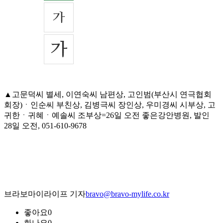
▲고문덕씨 별세, 이연숙씨 남편상, 고인범(부산시 연극협회
회장)ㆍ인순씨 부친상, 김병극씨 장인상, 우미경씨 시부상, 고
귀한ㆍ귀혜ㆍ예솔씨 조부상=26일 오전 좋은강안병원, 발인
28일 오전, 051-610-9678
브라보마이라이프 기자
bravo@bravo-mylife.co.kr
좋아요
0
화나요
0