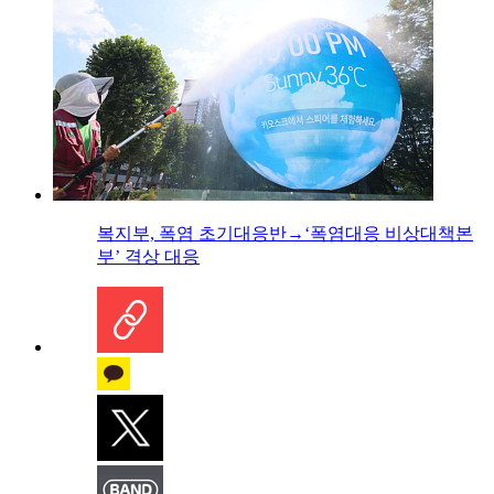
복지부, 폭염 초기대응반→‘폭염대응 비상대책본
부’ 격상 대응