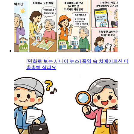
[만화로 보는 시니어 뉴스] 폭염 속 치매어르신 더
촘촘히 살펴요