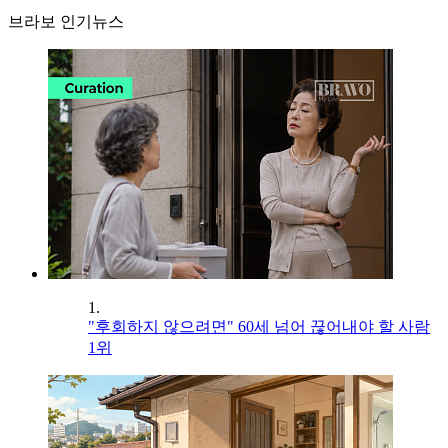
브라보 인기뉴스
1.
"후회하지 않으려면" 60세 넘어 끊어내야 할 사람
1위