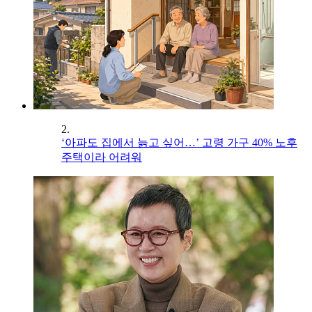
2.
‘아파도 집에서 늙고 싶어…’ 고령 가구 40% 노후
주택이라 어려워