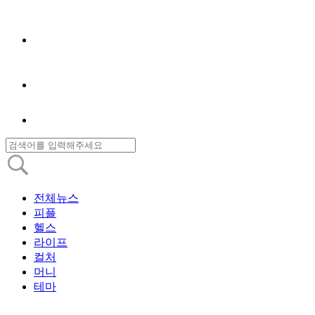
전체뉴스
피플
헬스
라이프
컬처
머니
테마