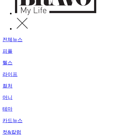
전체뉴스
피플
헬스
라이프
컬처
머니
테마
카드뉴스
컷&칼럼