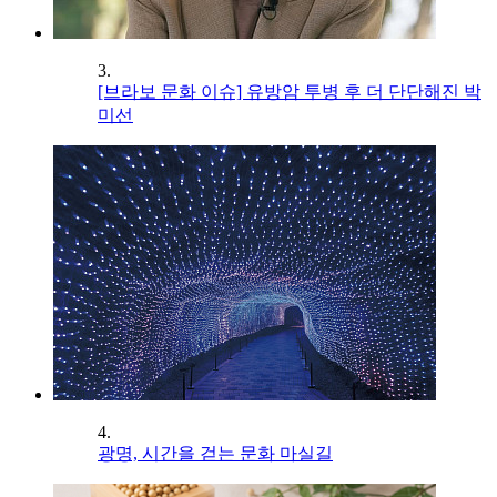
3.
[브라보 문화 이슈] 유방암 투병 후 더 단단해진 박
미선
4.
광명, 시간을 걷는 문화 마실길