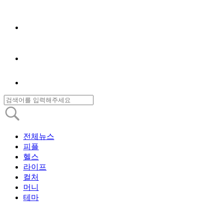
전체뉴스
피플
헬스
라이프
컬처
머니
테마