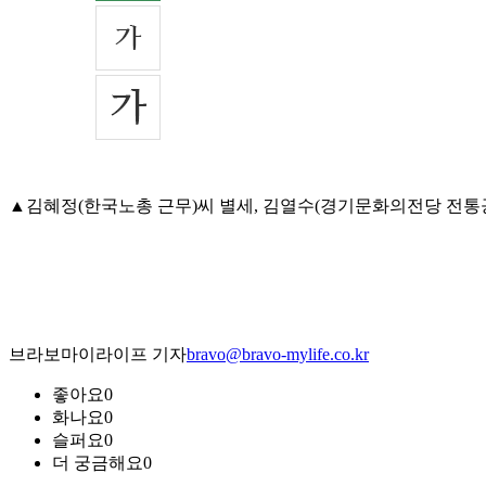
▲김혜정(한국노총 근무)씨 별세, 김열수(경기문화의전당 전통공연사업
브라보마이라이프 기자
bravo@bravo-mylife.co.kr
좋아요
0
화나요
0
슬퍼요
0
더 궁금해요
0