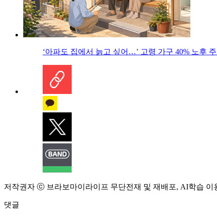
‘아파도 집에서 늙고 싶어…’ 고령 가구 40% 노후
저작권자 ⓒ 브라보마이라이프 무단전재 및 재배포, AI학습 이
댓글