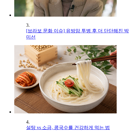
3.
[브라보 문화 이슈] 유방암 투병 후 더 단단해진 박
미선
4.
설탕 vs 소금, 콩국수를 건강하게 먹는 법