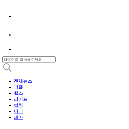
전체뉴스
피플
헬스
라이프
컬처
머니
테마