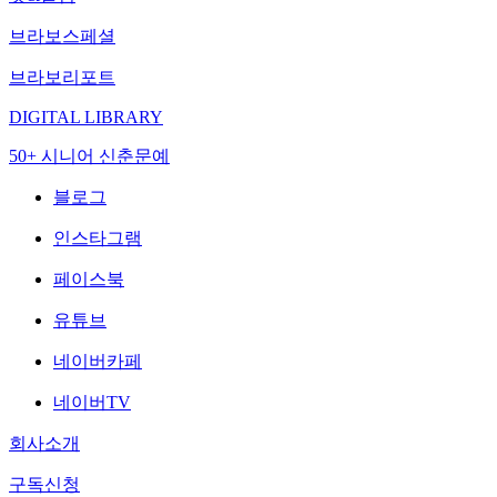
브라보스페셜
브라보리포트
DIGITAL LIBRARY
50+ 시니어 신춘문예
블로그
인스타그램
페이스북
유튜브
네이버카페
네이버TV
회사소개
구독신청