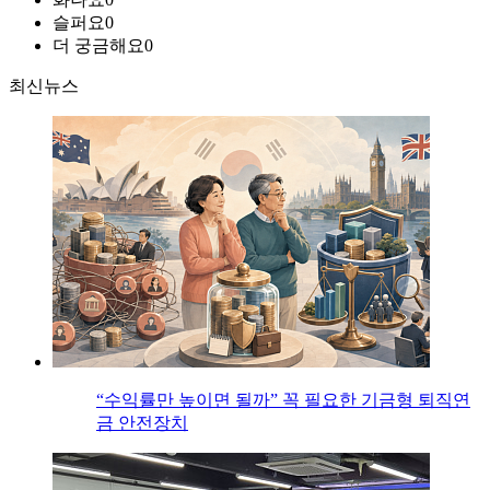
슬퍼요
0
더 궁금해요
0
최신뉴스
“수익률만 높이면 될까” 꼭 필요한 기금형 퇴직연
금 안전장치