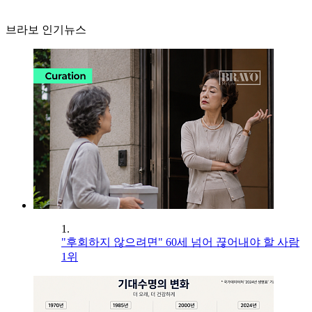
브라보 인기뉴스
1.
"후회하지 않으려면" 60세 넘어 끊어내야 할 사람
1위