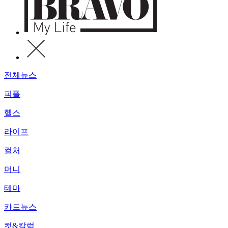
전체뉴스
피플
헬스
라이프
컬처
머니
테마
카드뉴스
컷&칼럼