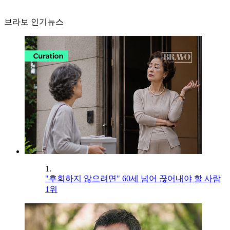
브라보 인기뉴스
1.
"후회하지 않으려면" 60세 넘어 끊어내야 할 사람
1위