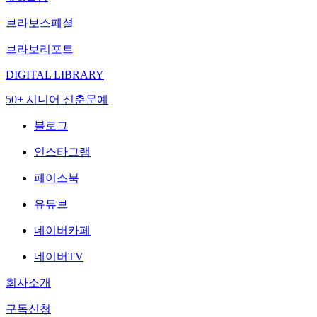
브라보스페셜
브라보리포트
DIGITAL LIBRARY
50+ 시니어 신춘문예
블로그
인스타그램
페이스북
유튜브
네이버카페
네이버TV
회사소개
구독신청