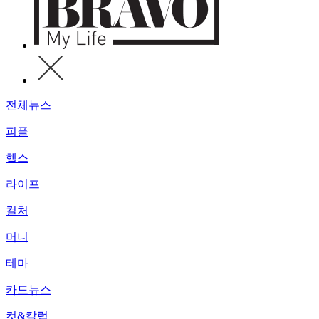
전체뉴스
피플
헬스
라이프
컬처
머니
테마
카드뉴스
컷&칼럼