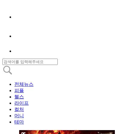
전체뉴스
피플
헬스
라이프
컬처
머니
테마