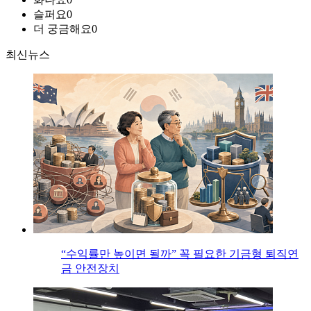
슬퍼요
0
더 궁금해요
0
최신뉴스
“수익률만 높이면 될까” 꼭 필요한 기금형 퇴직연
금 안전장치