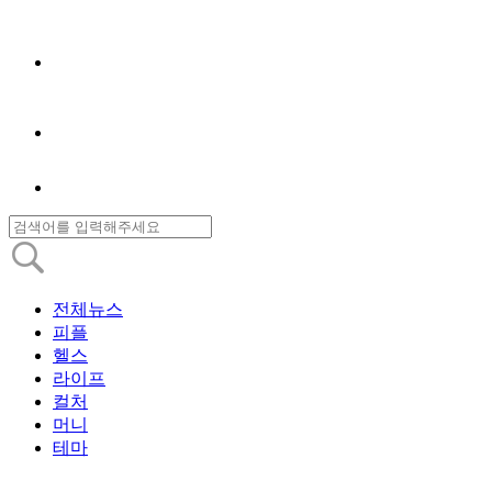
전체뉴스
피플
헬스
라이프
컬처
머니
테마