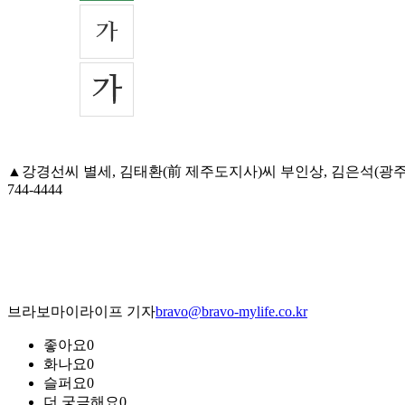
▲강경선씨 별세, 김태환(前 제주도지사)씨 부인상, 김은석(광주
744-4444
브라보마이라이프 기자
bravo@bravo-mylife.co.kr
좋아요
0
화나요
0
슬퍼요
0
더 궁금해요
0