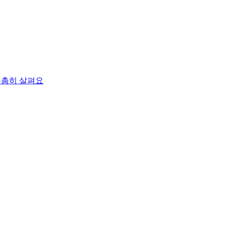
촘촘히 살펴요