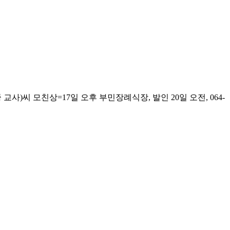
씨 모친상=17일 오후 부민장례식장, 발인 20일 오전, 064-