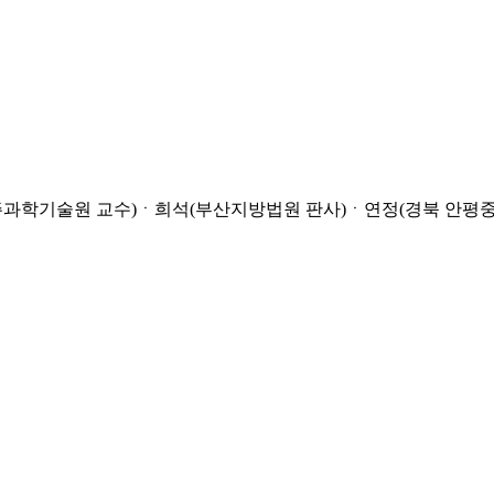
과학기술원 교수)ㆍ희석(부산지방법원 판사)ㆍ연정(경북 안평중 교사)