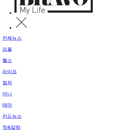
전체뉴스
피플
헬스
라이프
컬처
머니
테마
카드뉴스
컷&칼럼