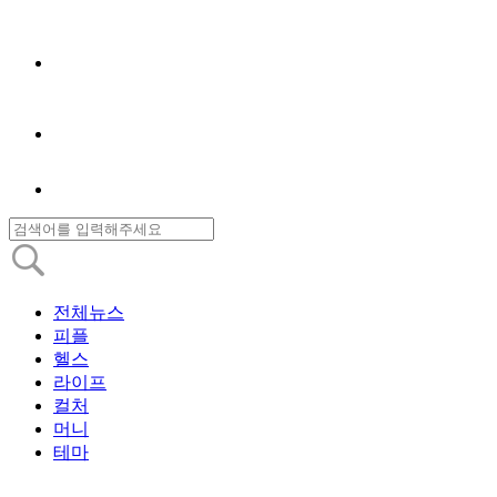
전체뉴스
피플
헬스
라이프
컬처
머니
테마