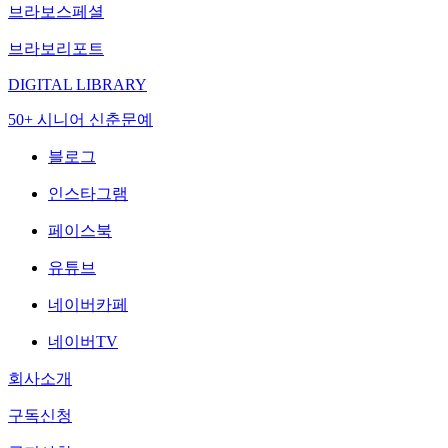
브라보스페셜
브라보리포트
DIGITAL LIBRARY
50+ 시니어 신춘문예
블로그
인스타그램
페이스북
유튜브
네이버카페
네이버TV
회사소개
구독신청