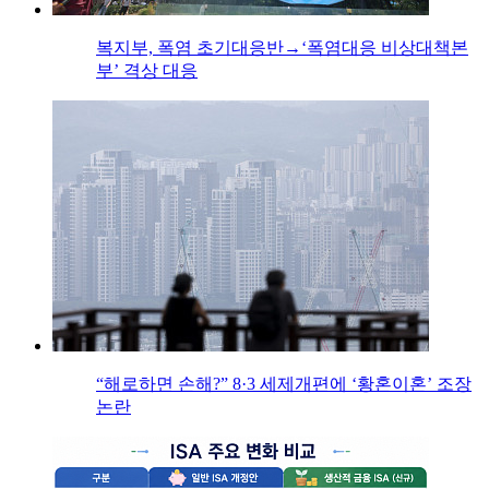
복지부, 폭염 초기대응반→‘폭염대응 비상대책본
부’ 격상 대응
“해로하면 손해?” 8·3 세제개편에 ‘황혼이혼’ 조장
논란