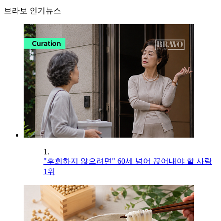
브라보 인기뉴스
1.
"후회하지 않으려면" 60세 넘어 끊어내야 할 사람
1위