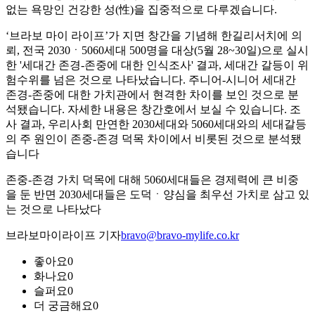
없는 욕망인 건강한 성(性)을 집중적으로 다루겠습니다.
‘브라보 마이 라이프’가 지면 창간을 기념해 한길리서치에 의
뢰, 전국 2030ㆍ5060세대 500명을 대상(5월 28~30일)으로 실시
한 '세대간 존경-존중에 대한 인식조사' 결과, 세대간 갈등이 위
험수위를 넘은 것으로 나타났습니다. 주니어-시니어 세대간
존경-존중에 대한 가치관에서 현격한 차이를 보인 것으로 분
석됐습니다. 자세한 내용은 창간호에서 보실 수 있습니다. 조
사 결과, 우리사회 만연한 2030세대와 5060세대와의 세대갈등
의 주 원인이 존중-존경 덕목 차이에서 비롯된 것으로 분석됐
습니다
존중-존경 가치 덕목에 대해 5060세대들은 경제력에 큰 비중
을 둔 반면 2030세대들은 도덕ㆍ양심을 최우선 가치로 삼고 있
는 것으로 나타났다
브라보마이라이프 기자
bravo@bravo-mylife.co.kr
좋아요
0
화나요
0
슬퍼요
0
더 궁금해요
0