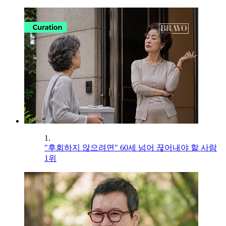
1.
"후회하지 않으려면" 60세 넘어 끊어내야 할 사람
1위