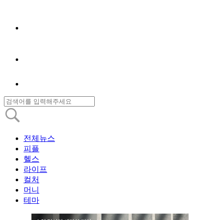
전체뉴스
피플
헬스
라이프
컬처
머니
테마