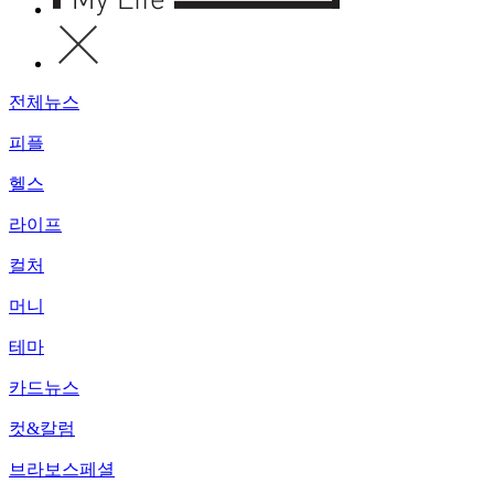
전체뉴스
피플
헬스
라이프
컬처
머니
테마
카드뉴스
컷&칼럼
브라보스페셜