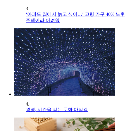
3.
‘아파도 집에서 늙고 싶어…’ 고령 가구 40% 노후
주택이라 어려워
4.
광명, 시간을 걷는 문화 마실길