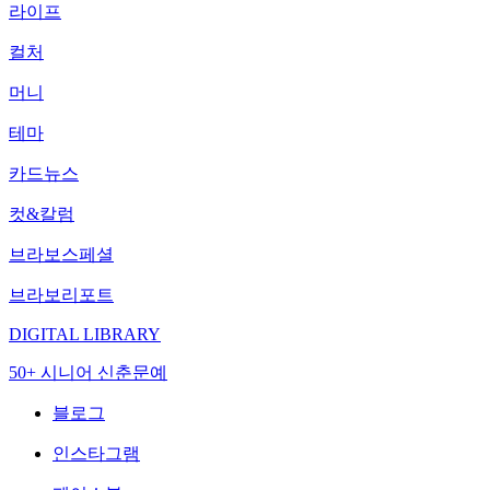
라이프
컬처
머니
테마
카드뉴스
컷&칼럼
브라보스페셜
브라보리포트
DIGITAL LIBRARY
50+ 시니어 신춘문예
블로그
인스타그램