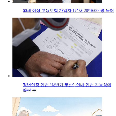
60세 이상 고용보험 가입자 1년새 20만6000명 늘어
정년연장 입법 ‘상반기 무산’, 연내 입법 가능성에
쏠린 눈