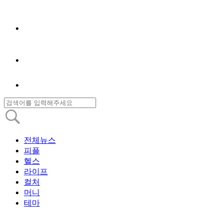
전체뉴스
피플
헬스
라이프
컬처
머니
테마