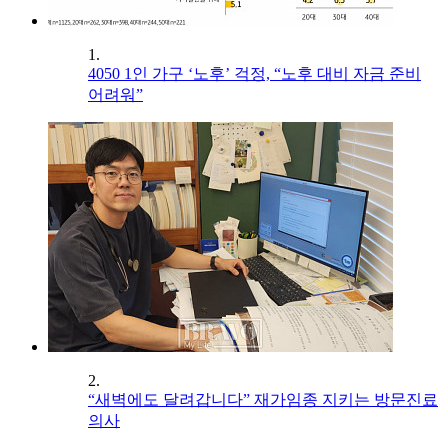
1.
4050 1인 가구 ‘노후’ 걱정, “노후 대비 자금 준비
어려워”
2.
“새벽에도 달려갑니다” 재가임종 지키는 방문진료
의사