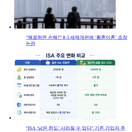
“해로하면 손해?” 8·3 세제개편에 ‘황혼이혼’ 조장
논란
“ISA ‘남은 한도’ 사라질 수 있다” 기존 가입자 주