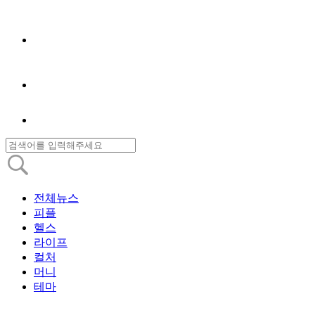
전체뉴스
피플
헬스
라이프
컬처
머니
테마