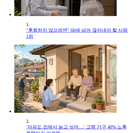
1.
"후회하지 않으려면" 60세 넘어 끊어내야 할 사람
1위
2.
‘아파도 집에서 늙고 싶어…’ 고령 가구 40% 노후