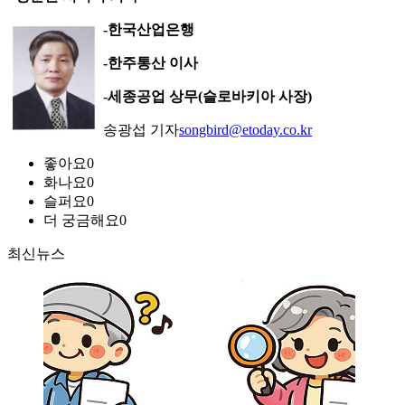
-한국산업은행
-한주통산 이사
-세종공업 상무(슬로바키아 사장)
송광섭 기자
songbird@etoday.co.kr
좋아요
0
화나요
0
슬퍼요
0
더 궁금해요
0
최신뉴스