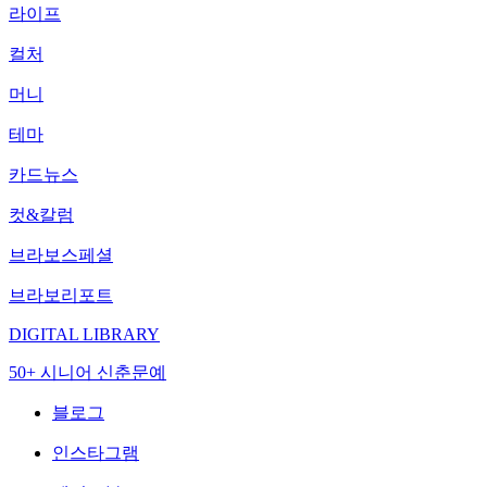
라이프
컬처
머니
테마
카드뉴스
컷&칼럼
브라보스페셜
브라보리포트
DIGITAL LIBRARY
50+ 시니어 신춘문예
블로그
인스타그램