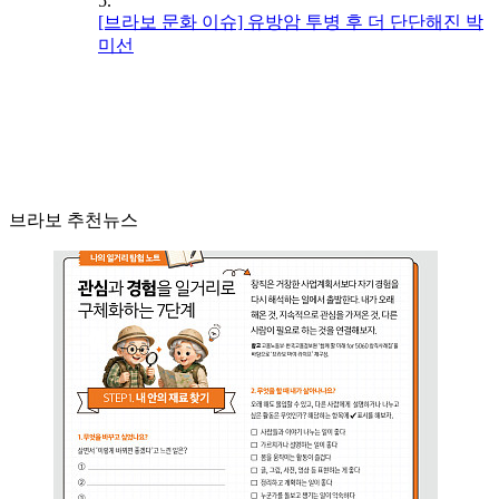
5.
[브라보 문화 이슈] 유방암 투병 후 더 단단해진 박
미선
브라보 추천뉴스