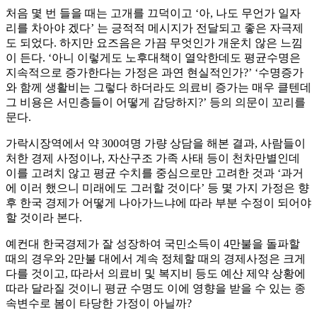
처음 몇 번 들을 때는 고개를 끄덕이고 ‘아, 나도 무언가 일자
리를 차아야 겠다’ 는 긍적적 메시지가 전달되고 좋은 자극제
도 되었다. 하지만 요즈음은 가끔 무엇인가 개운치 않은 느낌
이 든다. ‘아니 이렇게도 노후대책이 열악한데도 평균수명은
지속적으로 증가한다는 가정은 과연 현실적인가?’ ‘수명증가
와 함께 생활비는 그렇다 하더라도 의료비 증가는 매우 클텐데
그 비용은 서민층들이 어떻게 감당하지?’ 등의 의문이 꼬리를
문다.
가락시장역에서 약 300여명 가량 상담을 해본 결과, 사람들이
처한 경제 사정이나, 자산구조 가족 사태 등이 천차만별인데
이를 고려치 않고 평균 수치를 중심으로만 고려한 것과 ‘과거
에 이러 했으니 미래에도 그러할 것이다’ 등 몇 가지 가정은 향
후 한국 경제가 어떻게 나아가느냐에 따라 부분 수정이 되어야
할 것이라 본다.
예컨대 한국경제가 잘 성장하여 국민소득이 4만불을 돌파할
때의 경우와 2만불 대에서 계속 정체할 때의 경제사정은 크게
다를 것이고, 따라서 의료비 및 복지비 등도 예산 제약 상황에
따라 달라질 것이니 평균 수명도 이에 영향을 받을 수 있는 종
속변수로 봄이 타당한 가정이 아닐까?