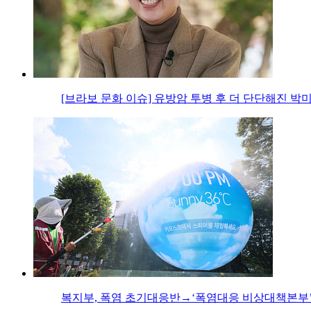
[브라보 문화 이슈] 유방암 투병 후 더 단단해진 박
복지부, 폭염 초기대응반→‘폭염대응 비상대책본부’