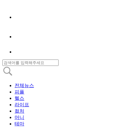
전체뉴스
피플
헬스
라이프
컬처
머니
테마