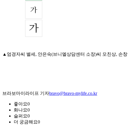
▲엄경자씨 별세, 안은숙(브니엘상담센터 소장)씨 모친상, 손창남(OM
브라보마이라이프 기자
bravo@bravo-mylife.co.kr
좋아요
0
화나요
0
슬퍼요
0
더 궁금해요
0