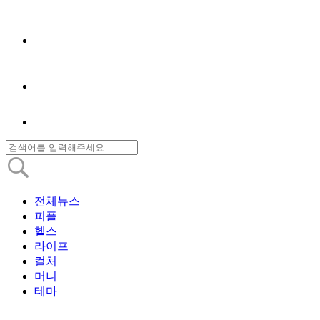
전체뉴스
피플
헬스
라이프
컬처
머니
테마