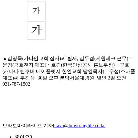
▲김영묵(가나안교회 집사)씨 별세, 김두겸(세원테크 근무)ㆍ
문겸(금호전자 대표)ㆍ호겸(한국인삼공사 홍보부장)ㆍ규호
(캐나다 밴쿠버 메이플릿지 한인교회 담임목사)ㆍ우성(스타풀
대표)씨 부친상=30일 오후 분당서울대병원, 발인 2일 오전,
031-787-1502
브라보마이라이프 기자
bravo@bravo-mylife.co.kr
좋아요
0