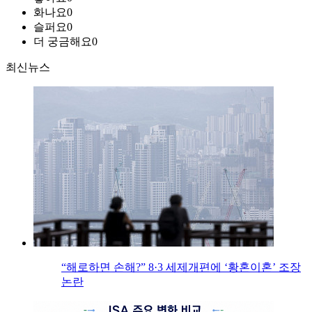
화나요
0
슬퍼요
0
더 궁금해요
0
최신뉴스
“해로하면 손해?” 8·3 세제개편에 ‘황혼이혼’ 조장
논란