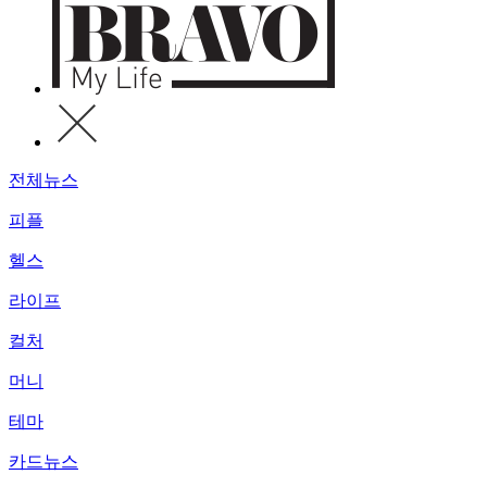
전체뉴스
피플
헬스
라이프
컬처
머니
테마
카드뉴스