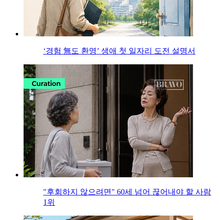
‘경험 無도 환영’ 생애 첫 일자리 도전 설명서
"후회하지 않으려면" 60세 넘어 끊어내야 할 사람
1위