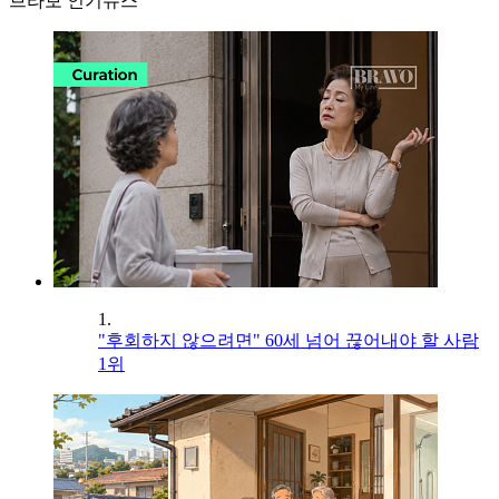
브라보 인기뉴스
1.
"후회하지 않으려면" 60세 넘어 끊어내야 할 사람
1위