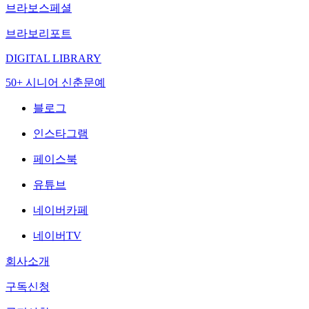
브라보스페셜
브라보리포트
DIGITAL LIBRARY
50+ 시니어 신춘문예
블로그
인스타그램
페이스북
유튜브
네이버카페
네이버TV
회사소개
구독신청