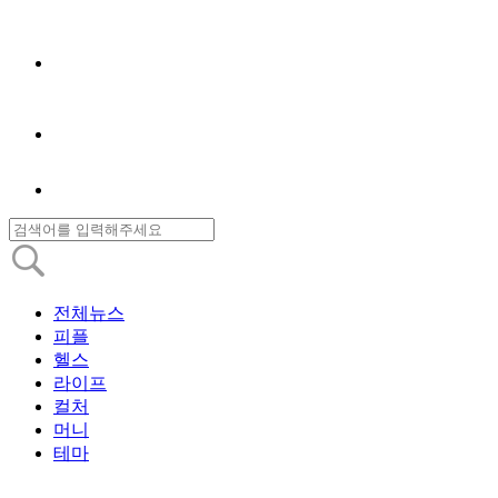
전체뉴스
피플
헬스
라이프
컬처
머니
테마