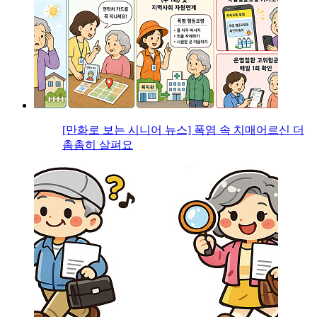
[만화로 보는 시니어 뉴스] 폭염 속 치매어르신 더
촘촘히 살펴요