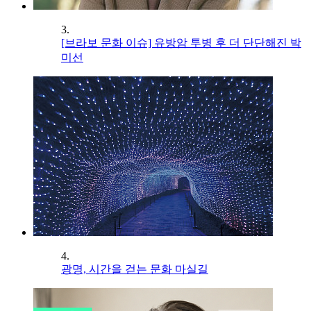
3.
[브라보 문화 이슈] 유방암 투병 후 더 단단해진 박
미선
4.
광명, 시간을 걷는 문화 마실길