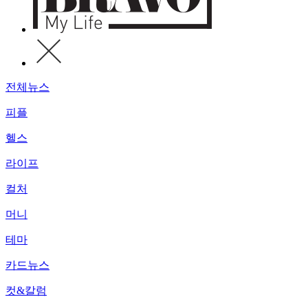
전체뉴스
피플
헬스
라이프
컬처
머니
테마
카드뉴스
컷&칼럼