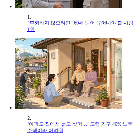
1.
"후회하지 않으려면" 60세 넘어 끊어내야 할 사람
1위
2.
‘아파도 집에서 늙고 싶어…’ 고령 가구 40% 노후
주택이라 어려워