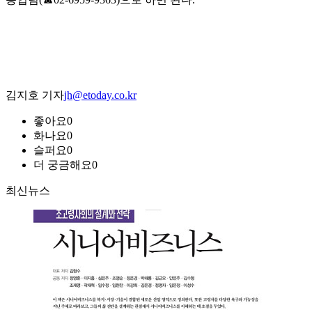
김지호 기자
jh@etoday.co.kr
좋아요
0
화나요
0
슬퍼요
0
더 궁금해요
0
최신뉴스