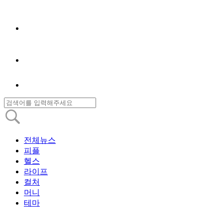
전체뉴스
피플
헬스
라이프
컬처
머니
테마