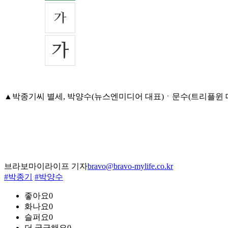
▲박종기씨 별세, 박양수(뉴스엔미디어 대표)ㆍ문수(트리플윈 대표)씨
브라보마이라이프 기자
bravo@bravo-mylife.co.kr
#박종기
#박양수
좋아요
0
화나요
0
슬퍼요
0
더 궁금해요
0