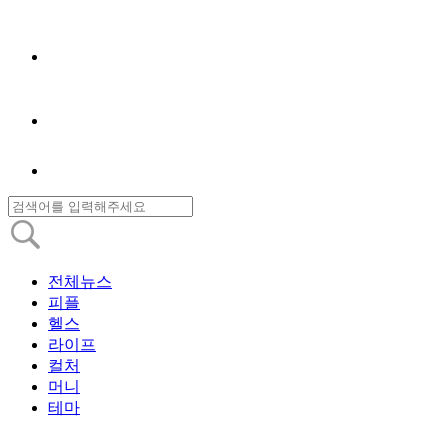
전체뉴스
피플
헬스
라이프
컬처
머니
테마