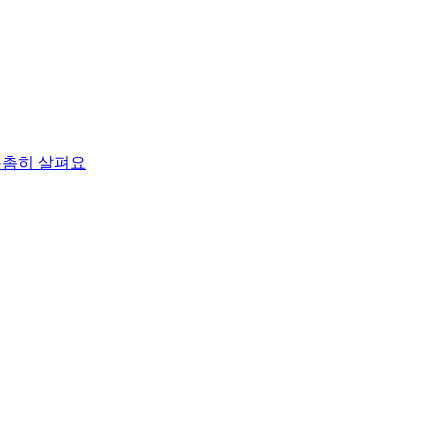
촘촘히 살펴요