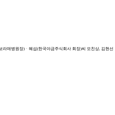
라매병원장)ㆍ혜섭(한국야금주식회사 회장)씨 모친상, 김현선ㆍ김미경