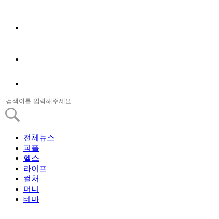
전체뉴스
피플
헬스
라이프
컬처
머니
테마