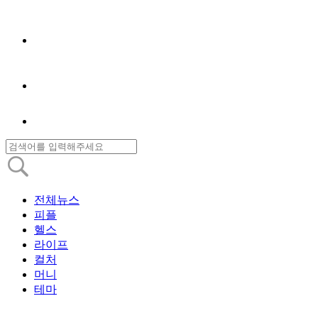
전체뉴스
피플
헬스
라이프
컬처
머니
테마