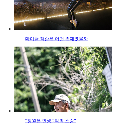
마이클 잭슨은 어떤 존재였을까
“정원은 인생 2막의 스승”