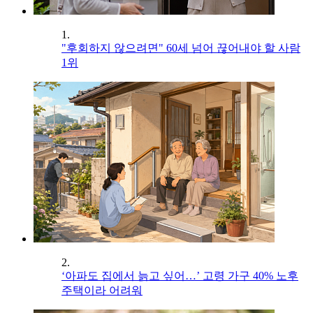
1.
"후회하지 않으려면" 60세 넘어 끊어내야 할 사람
1위
2.
‘아파도 집에서 늙고 싶어…’ 고령 가구 40% 노후
주택이라 어려워