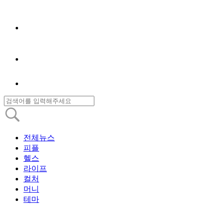
전체뉴스
피플
헬스
라이프
컬처
머니
테마