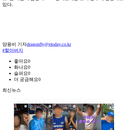
있다.
양용비 기자
dragonfly@etoday.co.kr
#할아버지
좋아요
0
화나요
0
슬퍼요
0
더 궁금해요
0
최신뉴스