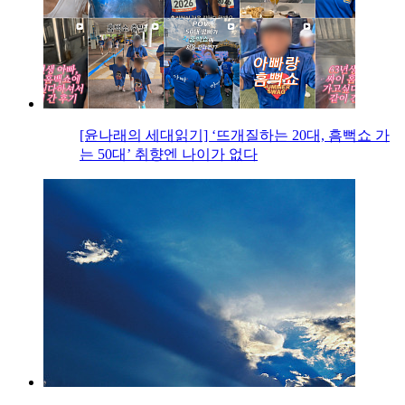
[윤나래의 세대읽기] ‘뜨개질하는 20대, 흠뻑쇼 가
는 50대’ 취향엔 나이가 없다