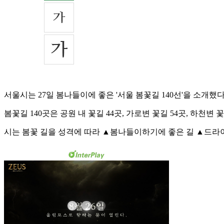
서울시는 27일 봄나들이에 좋은 '서울 봄꽃길 140선'을 소개했다
봄꽃길 140곳은 공원 내 꽃길 44곳, 가로변 꽃길 54곳, 하천변 꽃
시는 봄꽃 길을 성격에 따라 ▲봄나들이하기에 좋은 길 ▲드라이