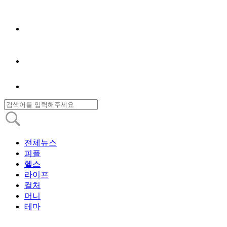
전체뉴스
피플
헬스
라이프
컬처
머니
테마