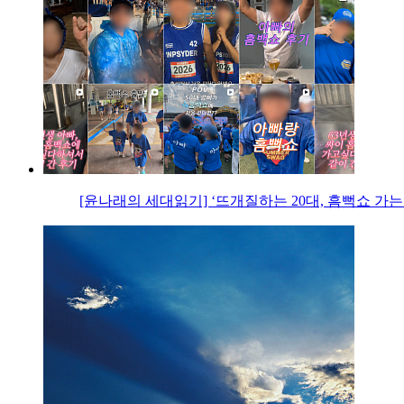
[윤나래의 세대읽기] ‘뜨개질하는 20대, 흠뻑쇼 가는