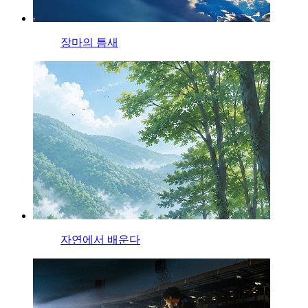
장마의 틈새
자연에서 배운다