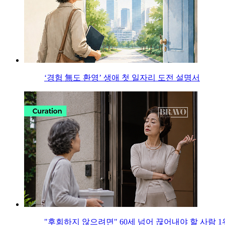
‘경험 無도 환영’ 생애 첫 일자리 도전 설명서
"후회하지 않으려면" 60세 넘어 끊어내야 할 사람 1