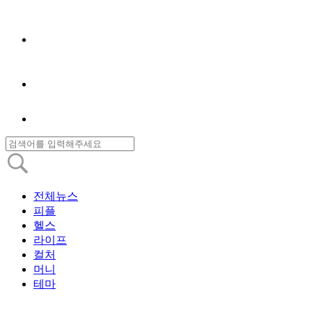
전체뉴스
피플
헬스
라이프
컬처
머니
테마