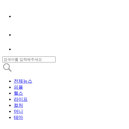
전체뉴스
피플
헬스
라이프
컬처
머니
테마