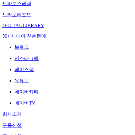
브라보스페셜
브라보리포트
DIGITAL LIBRARY
50+ 시니어 신춘문예
블로그
인스타그램
페이스북
유튜브
네이버카페
네이버TV
회사소개
구독신청