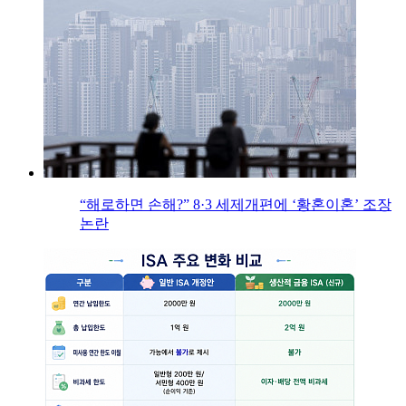
“해로하면 손해?” 8·3 세제개편에 ‘황혼이혼’ 조장
논란