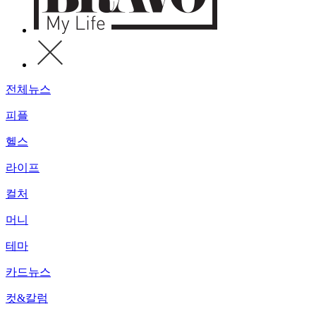
전체뉴스
피플
헬스
라이프
컬처
머니
테마
카드뉴스
컷&칼럼