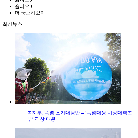
슬퍼요
0
더 궁금해요
0
최신뉴스
복지부, 폭염 초기대응반→‘폭염대응 비상대책본
부’ 격상 대응