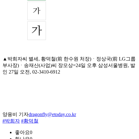
▲박희자씨 별세, 황덕철(前 한수원 처장)ㆍ정상국(前 LG그룹
부사장)ㆍ송재산(사업)씨 장모상=24일 오후 삼성서울병원, 발
인 27일 오전, 02-3410-6912
양용비 기자
dragonfly@etoday.co.kr
#박희자
#황덕철
좋아요
0
화나요
0