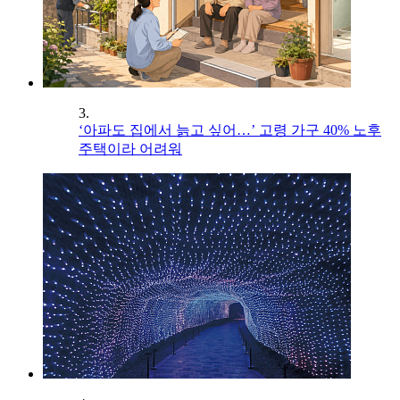
3.
‘아파도 집에서 늙고 싶어…’ 고령 가구 40% 노후
주택이라 어려워