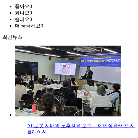
좋아요
0
화나요
0
슬퍼요
0
더 궁금해요
0
최신뉴스
AI·로봇 시대의 노후 미리보기… 에이징 라이프 시
뮬레이션