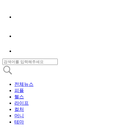
전체뉴스
피플
헬스
라이프
컬처
머니
테마