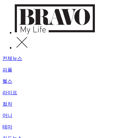
전체뉴스
피플
헬스
라이프
컬처
머니
테마