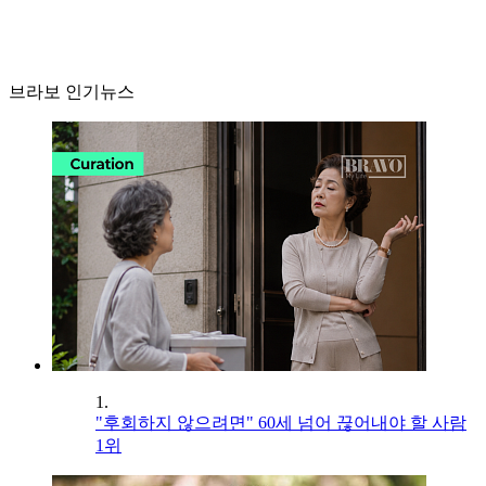
브라보 인기뉴스
1.
"후회하지 않으려면" 60세 넘어 끊어내야 할 사람
1위