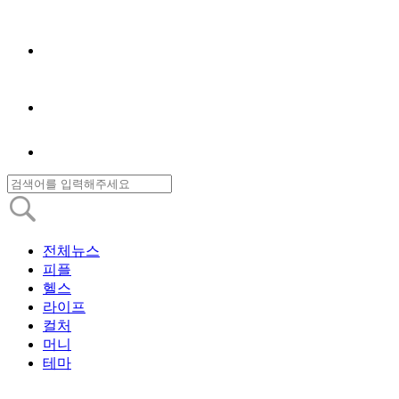
전체뉴스
피플
헬스
라이프
컬처
머니
테마