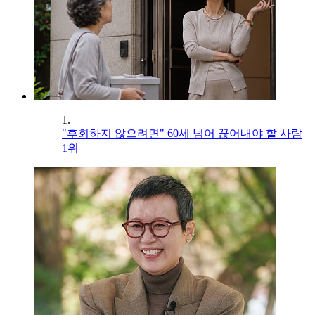
1.
"후회하지 않으려면" 60세 넘어 끊어내야 할 사람
1위