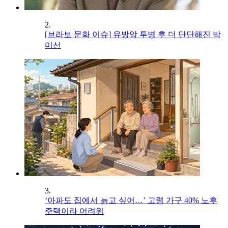
2.
[브라보 문화 이슈] 유방암 투병 후 더 단단해진 박
미선
3.
‘아파도 집에서 늙고 싶어…’ 고령 가구 40% 노후
주택이라 어려워