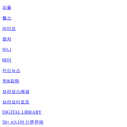
피플
헬스
라이프
컬처
머니
테마
카드뉴스
컷&칼럼
브라보스페셜
브라보리포트
DIGITAL LIBRARY
50+ 시니어 신춘문예