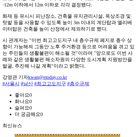
·12m 이하에서 12m 이하로 각각 결정됐다.
화재 등 유시시 피난장소, 건축물 유지관리시설, 옥상조경 및
텃밭 등을 사용할 수 있도록 높이 3m 이내의 계단탑과 엘리베
이터탑은 건축물 높이 산정에서 제외하기로 했다.
시 관계자는 "이번 최고고도지구 내 층수규제 폐지로 층수 상
향이 가능해져 그동안 노후 주거환경 등으로 어려움을 겪고 있
는 주민들의 생활불편이 해소될 것"이라며 "앞으로도 이번 사
례와 같은 생활불편 해소차원의 다양한 도시계획 지원방안을
발굴, 추진해 나갈 계획"이라고 밝혔다.
강영관 기자
kwan@etoday.co.kr
#서울시
#남산
#최고고도지구
#층수규제
좋아요
0
화나요
0
슬퍼요
0
더 궁금해요
0
최신뉴스