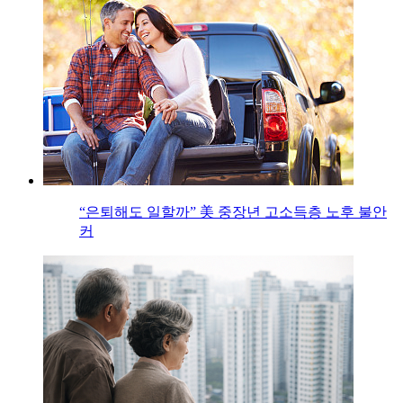
“은퇴해도 일할까” 美 중장년 고소득층 노후 불안
커