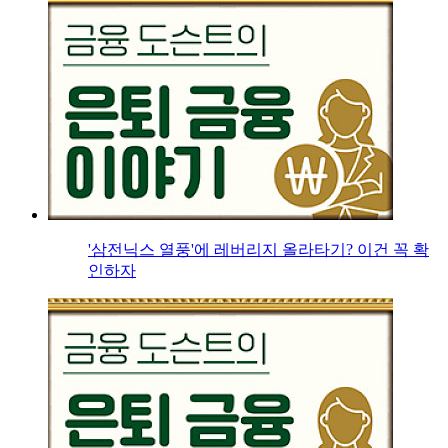
'삼전닉스 열풍'에 레버리지 올라타기? 이건 꼭 확
인하자