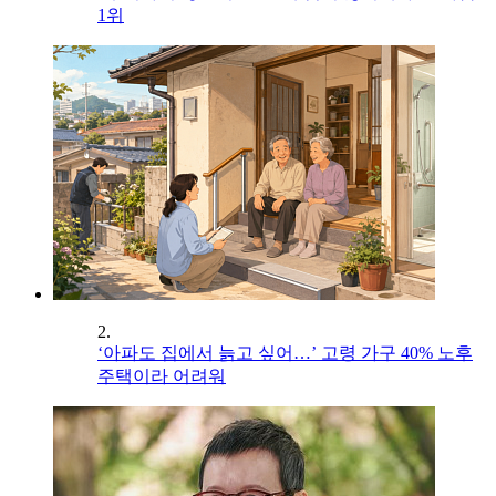
1위
2.
‘아파도 집에서 늙고 싶어…’ 고령 가구 40% 노후
주택이라 어려워