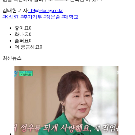
김태헌 기자
119@etoday.co.kr
#KAIST
#추가기부
#정문술
#대학교
좋아요
0
화나요
0
슬퍼요
0
더 궁금해요
0
최신뉴스