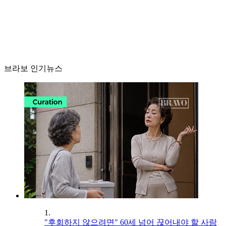
브라보 인기뉴스
1.
"후회하지 않으려면" 60세 넘어 끊어내야 할 사람