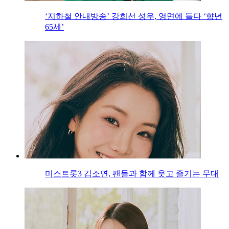
‘지하철 안내방송’ 강희선 성우, 영면에 들다 ‘향년
65세’
미스트롯3 김소연, 팬들과 함께 웃고 즐기는 무대