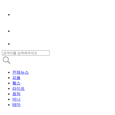
전체뉴스
피플
헬스
라이프
컬처
머니
테마