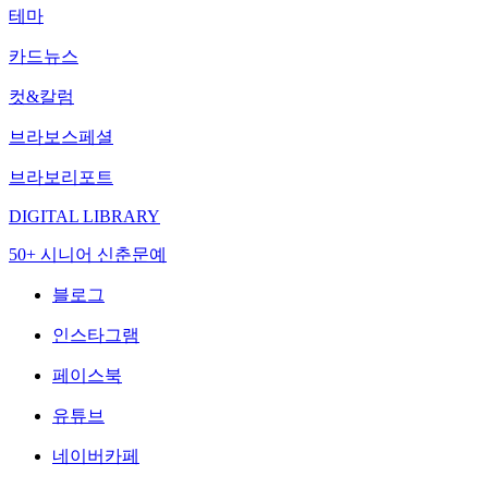
테마
카드뉴스
컷&칼럼
브라보스페셜
브라보리포트
DIGITAL LIBRARY
50+ 시니어 신춘문예
블로그
인스타그램
페이스북
유튜브
네이버카페