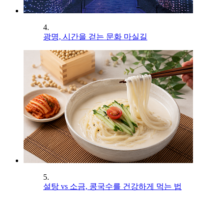
4.
광명, 시간을 걷는 문화 마실길
5.
설탕 vs 소금, 콩국수를 건강하게 먹는 법