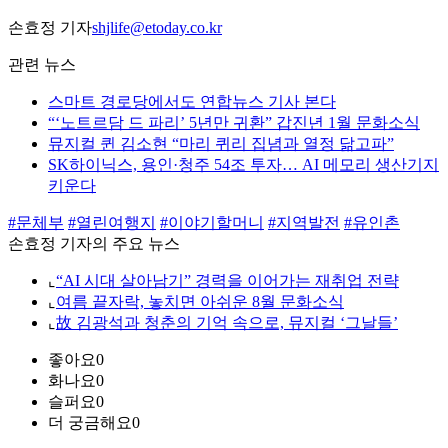
손효정 기자
shjlife@etoday.co.kr
관련 뉴스
스마트 경로당에서도 연합뉴스 기사 본다
“‘노트르담 드 파리’ 5년만 귀환” 갑진년 1월 문화소식
뮤지컬 퀸 김소현 “마리 퀴리 집념과 열정 닮고파”
SK하이닉스, 용인·청주 54조 투자… AI 메모리 생산기지
키운다
#문체부
#열린여행지
#이야기할머니
#지역발전
#유인촌
손효정 기자의 주요 뉴스
⌞
“AI 시대 살아남기” 경력을 이어가는 재취업 전략
⌞
여름 끝자락, 놓치면 아쉬운 8월 문화소식
⌞
故 김광석과 청춘의 기억 속으로, 뮤지컬 ‘그날들’
좋아요
0
화나요
0
슬퍼요
0
더 궁금해요
0