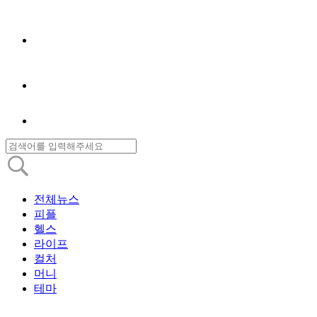
전체뉴스
피플
헬스
라이프
컬처
머니
테마