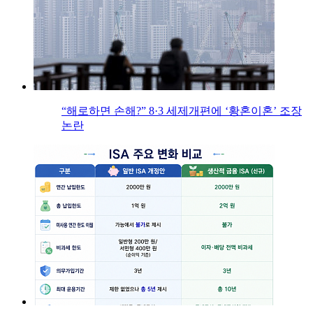
“해로하면 손해?” 8·3 세제개편에 ‘황혼이혼’ 조장
논란