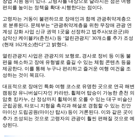
창업 지원 등이 있다. 고령자를 대상으로 달라지는 점은 여행
편의를 높이는 정책을 확대·시행한다는 점이다.
고령자는 거동이 불편하므로 장애인과 함께 관광취약계층으
로 분류된다. 문체부는 “관광취약계층을 위한 무장애 관광 연
계성 강화 사업 신규 권역 1곳을 선정하고 법주사(보은군)와
삼악산 케이블카(춘천시) 등 ‘열린관광지’ 30개소를 추가 조성
(현재 162개소)한다”고 밝혔다.
열린관광지 사업은 관광지의 보행로, 경사로 정비 등 이동 불
편을 해소하고 장애 유형별로 즐길 수 있는 체험 콘텐츠 등을
제공한다. 이를 통해 누구나 편리하고 즐거운 여행 여건을 조
성하는 것이 목표다.
대표적으로 장애인 특화 여행 코스로 유명한 곳으로 연곡 해변
캠핑장 유니버설디자인 카라반, 휠체어 탑승이 가능한 춘천 의
암호 킹카누, 산 정상까지 휠체어로 오를 수 있는 대구 비슬산
군립공원, 타포니 지형을 촉각과 해설로 경험할 수 있는 진안
마이산 도립공원(마이산 탑사) 등이 거론된다. 이와 같은 곳이
추가 조성되는 것으로 고령자의 관광이 훨씬 편해질 것으로 예
상된다.