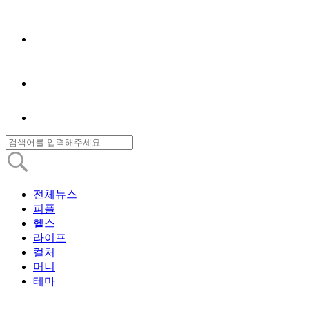
전체뉴스
피플
헬스
라이프
컬처
머니
테마