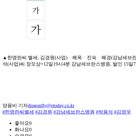
▲한명란씨 별세, 김경원(사업)ㆍ혜옥ㆍ진숙ㆍ혜경(강남세브란스
석(사업)씨 장모상=12일19시4분 강남세브란스병원, 발인 15일7시, 0
양용비 기자
dragonfly@etoday.co.kr
#한명란씨별세
#김경원
#강남세브란스병원
#박용석
#김영우
좋아요
0
화나요
0
슬퍼요
0