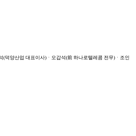
용석(덕양산업 대표이사)ㆍ오갑석(前 하나로텔레콤 전무)ㆍ조인