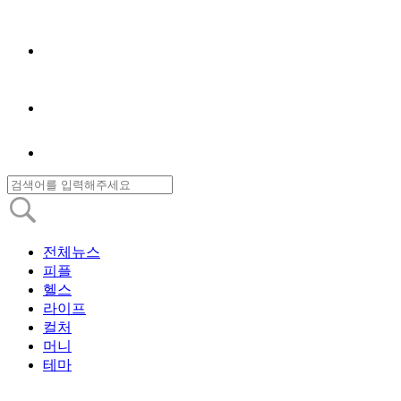
전체뉴스
피플
헬스
라이프
컬처
머니
테마