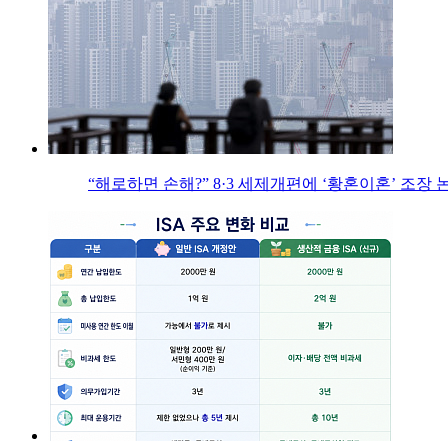
“해로하면 손해?” 8·3 세제개편에 ‘황혼이혼’ 조장 