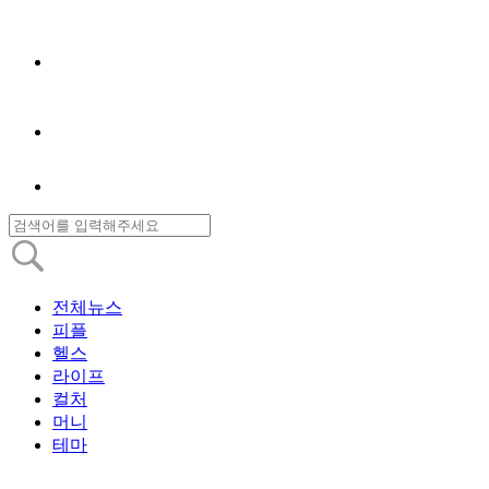
전체뉴스
피플
헬스
라이프
컬처
머니
테마