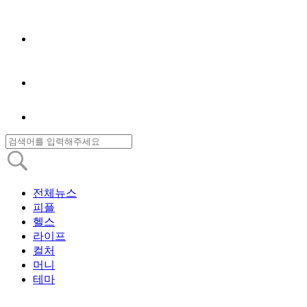
전체뉴스
피플
헬스
라이프
컬처
머니
테마