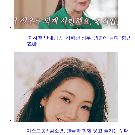
‘지하철 안내방송’ 강희선 성우, 영면에 들다 ‘향년
65세’
미스트롯3 김소연, 팬들과 함께 웃고 즐기는 무대