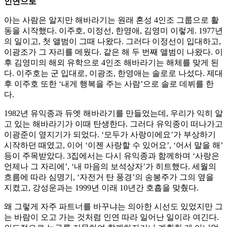
인연으로
아는 사람은 알지만 해바라기는 원래 혼성 4인조 그룹으로 활
동을 시작했다. 이주호, 이정선, 한영애, 김영미 이렇게. 1977년
의 일이고, 첫 앨범이 그때 나왔다. 그러다 이정선이 입대하고,
이광조가 그 자리를 메웠다. 같은 해 두 번째 앨범이 나왔다. 이
후 김영미의 해외 유학으로 4인조 해바라기는 해체를 맞게 된
다. 이주호는 군 입대로, 이광조, 한영애는 솔로로 나섰다. 제대
후 이주호 또한 ‘내게 행복을 주는 사람’으로 솔로 데뷔를 한
다.
1982년 유익종과 듀엣 해바라기를 만들었는데, 우리가 익히 알
고 있는 해바라기가 이때 탄생한다. 그러다 유익종이 떠나가고
이광준이 옆지기가 되었다. ‘모두가 사랑이에요’가 부상하기
시작하던 때였고, 이어 ‘이젠 사랑할 수 있어요’, ‘어서 말을 해’
등이 주목받았다. 3집에서는 다시 유익종과 함께하며 ‘사랑은
언제나 그 자리에’, ‘내 마음의 보석상자’가 히트했다. 세월의
흐름에 따라 심명기, ‘자전거 탄 풍경’의 송봉주가 그의 옆을
지켰고, 강성운과는 1999년 이래 10년간 호흡을 맞췄다.
왜 그렇게 자주 파트너를 바꾸냐는 의아한 시선도 있었지만 그
는 바람이 오고 가는 것처럼 인연 따라 일어난 일이라 여긴다.