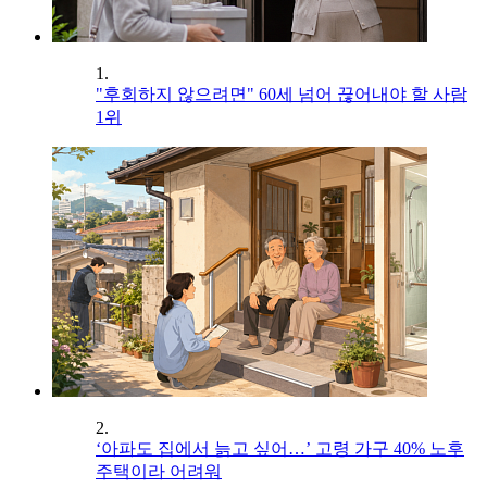
1.
"후회하지 않으려면" 60세 넘어 끊어내야 할 사람
1위
2.
‘아파도 집에서 늙고 싶어…’ 고령 가구 40% 노후
주택이라 어려워