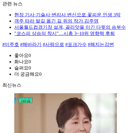
관련 뉴스
현장 기사·기술사·변리사 변신으로 꽃피운 인생 3막
객주 따라 발길 옮긴 길 위의 작가 김주영
서울월드컵경기장 설계, 골리앗을 이긴 다윗의 승부수
"코스피 상승의 착시"…시총 3~10위 영향력 후퇴
#이주호
#해바라기
#사랑으로
#포크가수
#해지는강변
좋아요
0
화나요
0
슬퍼요
0
더 궁금해요
0
최신뉴스