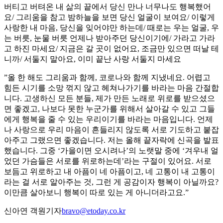
버티고 버텨온 내 삶의 끝에서 당신 만나 너무나도 행복했어
요/ 그리움을 참고 밤하늘을 보면 당신 얼굴이 보여요/ 이렇게
사랑한 내 마음, 당신을 잊어야만 하는데/ 때로는 우는 얼굴, 우
는 버릇, 눈물 버릇 언제나 받아주던 당신이기에/ 가라고 가라
고 하진 마세요/ 지금은 갈 곳이 없어요, 조금만 있으면 떠날 테
니까/ 서둘지 말아요, 이미 끝난 사랑 서둘지 마세요
”올 한 해도 그리움과 함께, 코로나와 함께 지냈네요. 어렵고
힘든 시기를 소망 꺾지 않고 헤쳐나가기를 바라는 마음 간절합
니다. 고생하신 모든 분들, 제가 만든 노래로 위로를 받으셨으
면 좋겠고, 나보다 못한 누군가를 위해서 살아갈 수 있고 그들
에게 행복을 줄 수 있는 우리이기를 바라는 마음입니다. 언제
나 사랑으로 우리 마음이 흔들리지 않도록 서로 기도하고 붙잡
아주고 그랬으면 좋겠습니다. 저는 올해 끝자락에 신곡을 발표
했습니다. 그중 ‘가을이면 오시려나’의 노랫말 중에 ‘겨우내 얼
었던 가슴들은 서로를 위로하는데’라는 구절이 있어요. 서로
보듬고 위로하고 내 아픔이 네 아픔이고, 네 고통이 내 고통이
라는 걸 서로 알아주는 것, 그런 게 공감이자 행복이 아닐까요?
이만큼 살아보니 행복이 따로 있는 게 아니더라고요.”
신아연 객원기자
bravo@etoday.co.kr