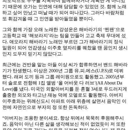
의도적으로 누구를 지목하여 함께하자거나 계획한 게 아니었
기 때문에 오가는 인연에 대해 담담할 수 있었던 것. 함께 노래
하고 싶어 만났고 떠날 때가 되어 떠나갔다. 그러다 바람처럼
또 휘감겨올 때 그 인연을 받아들였을 뿐이다.
그와 함께 가장 오래 노래한 강성운은 해바라기의 ‘찐팬’으로
고등학교 때 ‘해보라지’라는 팀을 만들어 고교 축제 무대에 섰
다. 애오라지 해바라기 노래만 부르던 그가 해바라기의 정식
일원이 되어 언감생심 이주호 옆자리를 꿰찼을 땐 꿈인지 생시
인지 도무지 믿기지 않았다고.
최근에는 건반을 맡는 아들 이상 씨가 합류하면서 밴드 해바라
기가 탄생했다. 이상은 2000년 그룹 유.피.에스(U.P.S)로 데뷔
했다. 래퍼 도끼 등과 그룹 레이원으로도 활동했고, 2005년부
터 솔로로 전향해 1집 앨범 ‘올 어바웃 다 러브’(All About Da
Love)를 냈다. 미국인 외할아버지를 둔 혼혈 3세로 두드러지게
출중한 외모와 타고난 재능 덕에 모델로도 활동했다. 아버지
이주호와는 위례신도시 아파트 아래 위층에 살면서 음악인 이
전에 자연인으로 부자의 정 또한 돈독하다.
“아버지는 조용한 분이세요. 항상 뒤에서 묵묵히 후원해주시
죠. 음악이 아닌 다른 삶을 생각해보신 적이 없었듯이 저 또한