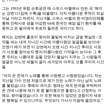
그는 1993년 유럽 순회공연 때 스위스 바젤에서 만든 곡 ‘해지
는 강변’(11집에 수록)을 떠올렸다. 각자 아름다운 추억이 되살
아날 거라고 하면서. 지난 8월, 스위스 바젤의 한 비영리단체를
통해 안락사로 생을 마감한 64세 한국인 폐암 말기 환자를 배
웅하고 온 필자에게 위로차 들려준 곡이기도 하다.
해지는 강변에 홀로이 찾아와 물빛에 비치는 금빛 햇살은 / 조
약돌 세는 내게 지나간 시간에 아름다웠던 얼굴들을 보이네/
언젠가 때가 되면 이 강변에서 오랜 시간 지나간 후라도 서로
가 서로를 찾아보자 했지/아름다웠던 기억들이 보이네/ 그 후
론 우리는 나름대로 길을 갔었지/ 물살이 지우는 그 사람들의
얼굴은 어느덧 세월의 골이 새겨있어 아무도 모를 우리의 시간
들
“저의 온 존재가 노래를 통해 사랑했고 사랑받았습니다. 저는
지난달 가수 인생 처음으로 제가 만든 노래가 아닌 남의 노래
를 불렀습니다. 후배의 곡이죠. 원래는 제게 편곡을 부탁하러
온 건데 나중에 제가 꼭 좀 불러줬으면 좋겠다고 간청하는 거
예요. 받아들였습니다. 이 또한 해보지 않았던 경험이자 새로
운 행복일 수 있으니까요. 무엇보다 가사가 마음에 들었어요.”