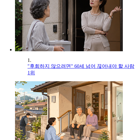
1.
"후회하지 않으려면" 60세 넘어 끊어내야 할 사람
1위