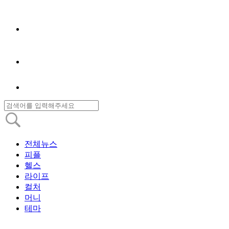
전체뉴스
피플
헬스
라이프
컬처
머니
테마