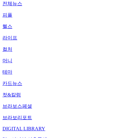
전체뉴스
피플
헬스
라이프
컬처
머니
테마
카드뉴스
컷&칼럼
브라보스페셜
브라보리포트
DIGITAL LIBRARY