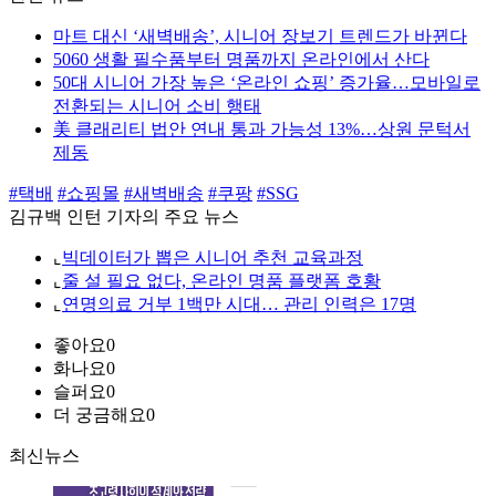
마트 대신 ‘새벽배송’, 시니어 장보기 트렌드가 바뀐다
5060 생활 필수품부터 명품까지 온라인에서 산다
50대 시니어 가장 높은 ‘온라인 쇼핑’ 증가율…모바일로
전환되는 시니어 소비 행태
美 클래리티 법안 연내 통과 가능성 13%…상원 문턱서
제동
#택배
#쇼핑몰
#새벽배송
#쿠팡
#SSG
김규백 인턴 기자의 주요 뉴스
⌞
빅데이터가 뽑은 시니어 추천 교육과정
⌞
줄 설 필요 없다, 온라인 명품 플랫폼 호황
⌞
연명의료 거부 1백만 시대… 관리 인력은 17명
좋아요
0
화나요
0
슬퍼요
0
더 궁금해요
0
최신뉴스