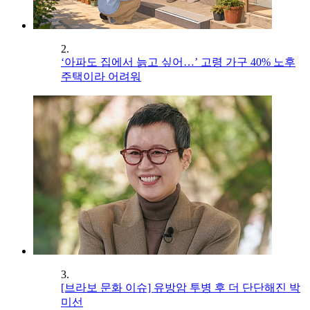
2.
‘아파도 집에서 늙고 싶어…’ 고령 가구 40% 노후
주택이라 어려워
3.
[브라보 문화 이슈] 유방암 투병 후 더 단단해진 박
미선