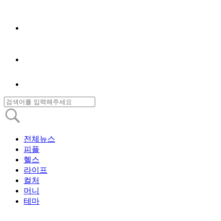
전체뉴스
피플
헬스
라이프
컬처
머니
테마