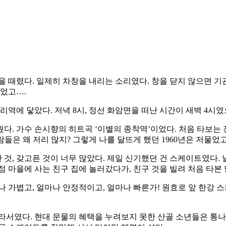
을 때렸다. 일제히 차창을 내리는 소리였다. 창을 닫지 않으면 기
있었고….
리역에 닿았다. 저녁 8시, 정선 화암면을 떠난 시간이 새벽 4시였
다. 가수 손시향의 히트곡 ‘이별의 종착역’이었다. 처음 타보는 
은 왜 저리 많지? 그렇게 나를 달뜨게 했던 1960년은 저물었고
것, 갖고픈 것이 너무 많았다. 제일 신기했던 건 스케이트였다.
종점 마을에 사는 친구 집에 놀러갔다가, 친구 것을 빌려 처음 타본 
나 가볍고, 얼마나 안정적이고, 얼마나 빠른가! 원효로 앞 한강 
라서였다. 현대 문물의 혜택을 누려보지 못한 산골 소년들은 통나