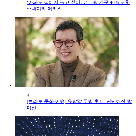
‘아파도 집에서 늙고 싶어…’ 고령 가구 40% 노후
주택이라 어려워
3.
[브라보 문화 이슈] 유방암 투병 후 더 단단해진 박
미선