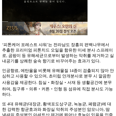
‘피톤케어 포레스트 샤워’는 전라남도 장흥의 편백나무에서
추출한 프리미엄 피톤치드 오일을 함유한 미세 분사 스프레이
로, 곰팡이 등 유해세균으로부터 발생하는 악취를 제거하고 실
내공기를 상쾌한 숲속 향기로 바꾸어주는 효과가 있다.
인공향료, 에탄올을 비롯해 유해물질 14종이 검출되지 않아 안
심하고 사용할 수 있으며, 초미립 안개분사로 분무 시 깔끔한
사용감을 제공한다. 침실‧화장실‧서재 등 생활공간에 분무
하며, 침구류‧의류‧커튼‧인형 등 섬유에 직접 분사도 가능
하다.
또 4대 유해균(대장균, 황색포도상구균, 녹농균, 폐렴균)에 대
한 강력한 항균효과와 화장실 악취의 주성분인 암모니아, 땀
냄새의 주성분인 아세트산 제거에 뛰어난 효능이 있음을 인증