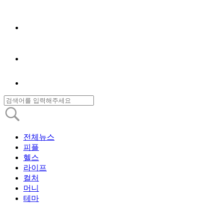
전체뉴스
피플
헬스
라이프
컬처
머니
테마