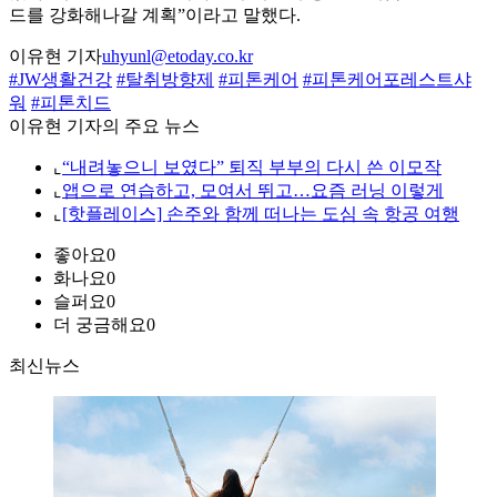
드를 강화해나갈 계획”이라고 말했다.
이유현 기자
uhyunl@etoday.co.kr
#JW생활건강
#탈취방향제
#피톤케어
#피톤케어포레스트샤
워
#피톤치드
이유현 기자의 주요 뉴스
⌞
“내려놓으니 보였다” 퇴직 부부의 다시 쓴 이모작
⌞
앱으로 연습하고, 모여서 뛰고…요즘 러닝 이렇게
⌞
[핫플레이스] 손주와 함께 떠나는 도심 속 항공 여행
좋아요
0
화나요
0
슬퍼요
0
더 궁금해요
0
최신뉴스