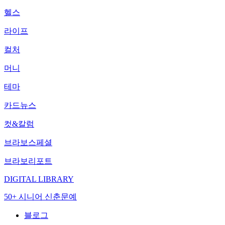
헬스
라이프
컬처
머니
테마
카드뉴스
컷&칼럼
브라보스페셜
브라보리포트
DIGITAL LIBRARY
50+ 시니어 신춘문예
블로그