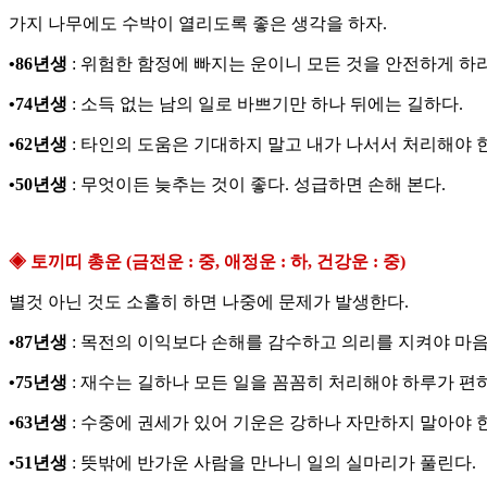
가지 나무에도 수박이 열리도록 좋은 생각을 하자.
•86년생
: 위험한 함정에 빠지는 운이니 모든 것을 안전하게 하라
•74년생
: 소득 없는 남의 일로 바쁘기만 하나 뒤에는 길하다.
•62년생
: 타인의 도움은 기대하지 말고 내가 나서서 처리해야 
•50년생
: 무엇이든 늦추는 것이 좋다. 성급하면 손해 본다.
◈ 토끼띠 총운 (금전운 : 중, 애정운 : 하, 건강운 : 중)
별것 아닌 것도 소홀히 하면 나중에 문제가 발생한다.
•87년생
: 목전의 이익보다 손해를 감수하고 의리를 지켜야 마음
•75년생
: 재수는 길하나 모든 일을 꼼꼼히 처리해야 하루가 편
•63년생
: 수중에 권세가 있어 기운은 강하나 자만하지 말아야 
•51년생
: 뜻밖에 반가운 사람을 만나니 일의 실마리가 풀린다.