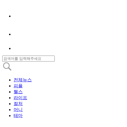
전체뉴스
피플
헬스
라이프
컬처
머니
테마