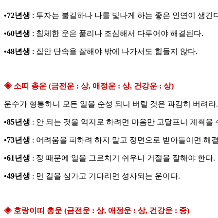
•72년생
: 투자는 불길하나 나를 빛나게 하는 좋은 인연이 생긴다
•60년생
: 침체한 운은 풀리나 조심해서 다루어야 해결된다.
•48년생
: 집안 단속을 잘해야 밖에 나가서도 힘들지 않다.
◈ 소띠 총운 (금전운 : 상, 애정운 : 상, 건강운 : 상)
운수가 형통하니 모든 일을 순성 되니 버릴 것은 과감히 버려라.
•85년생
: 안 되는 것을 억지로 하려면 마음만 고달프니 계획을 
•73년생
: 어려움을 피하려 하지 말고 정면으로 받아들이면 해결
•61년생
: 정 때문에 일을 그르치기 쉬우니 거절을 잘해야 한다.
•49년생
: 먼 길을 삼가고 기다리면 성사되는 운이다.
◈ 호랑이띠 총운 (금전운 : 상, 애정운 : 상, 건강운 : 중)