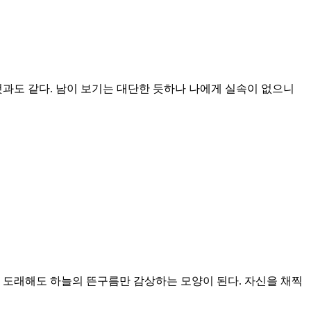
것과도 같다. 남이 보기는 대단한 듯하나 나에게 실속이 없으니
 도래해도 하늘의 뜬구름만 감상하는 모양이 된다. 자신을 채찍