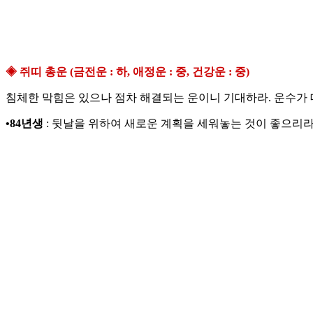
◈ 쥐띠 총운 (금전운 : 하, 애정운 : 중, 건강운 : 중)
침체한 막힘은 있으나 점차 해결되는 운이니 기대하라. 운수가 
•84년생
: 뒷날을 위하여 새로운 계획을 세워놓는 것이 좋으리라