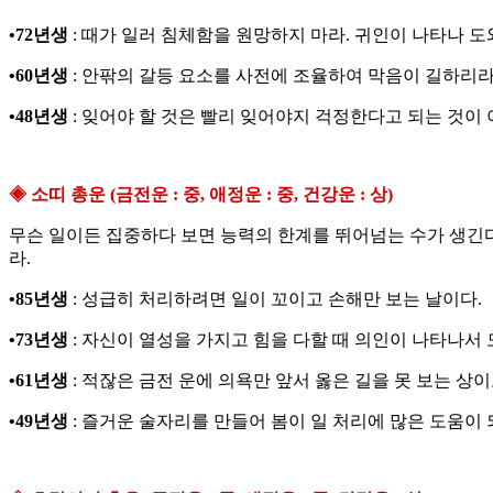
•72년생
: 때가 일러 침체함을 원망하지 마라. 귀인이 나타나 도
•60년생
: 안팎의 갈등 요소를 사전에 조율하여 막음이 길하리라
•48년생
: 잊어야 할 것은 빨리 잊어야지 걱정한다고 되는 것이 
◈ 소띠 총운 (금전운 : 중, 애정운 : 중, 건강운 : 상)
무슨 일이든 집중하다 보면 능력의 한계를 뛰어넘는 수가 생긴다
라.
•85년생
: 성급히 처리하려면 일이 꼬이고 손해만 보는 날이다.
•73년생
: 자신이 열성을 가지고 힘을 다할 때 의인이 나타나서 
•61년생
: 적잖은 금전 운에 의욕만 앞서 옳은 길을 못 보는 상이
•49년생
: 즐거운 술자리를 만들어 봄이 일 처리에 많은 도움이 