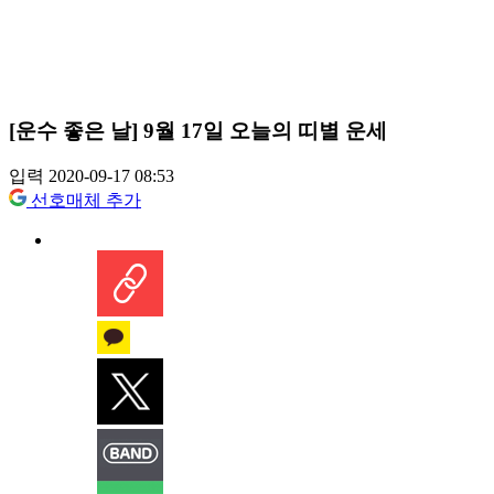
[운수 좋은 날] 9월 17일 오늘의 띠별 운세
입력 2020-09-17 08:53
선호매체 추가