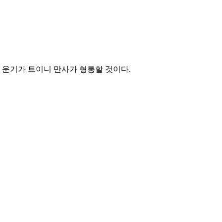
 운기가 트이니 만사가 형통할 것이다.