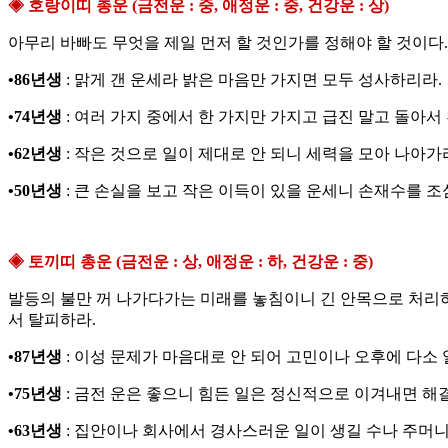
◈ 호랑이띠 총운 (금전운 : 중, 애정운 : 중, 건강운 : 상)
아무리 바빠도 무엇을 제일 먼저 할 것인가를 정해야 할 것이다.
•86년생
: 맑게 갠 운세라 밝은 마음만 가지면 모두 성사하리라.
•74년생
: 여러 가지 중에서 한 가지만 가지고 급진 말고 돌아서
•62년생
: 작은 것으로 일이 제대로 안 되니 세력을 모아 나아가
•50년생
: 큰 손실을 보고 작은 이득이 있을 운세니 손재수를 조
◈ 토끼띠 총운 (금전운 : 상, 애정운 : 하, 건강운 : 중)
발등의 불만 꺼 나가다가는 미래를 놓침이니 긴 안목으로 처리하
서 탈피하라.
•87년생
: 이성 문제가 마음대로 안 되어 고민이나 오후에 다소 
•75년생
: 금전 운은 좋으니 힘든 일은 정신적으로 이겨내면 해
•63년생
: 집안이나 회사에서 경사스러운 일이 생길 수나 주머니