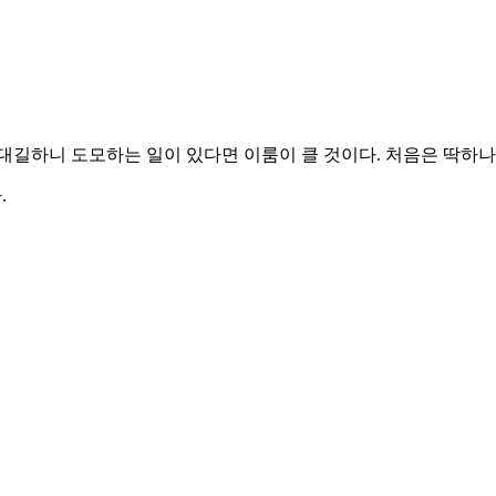
대길하니 도모하는 일이 있다면 이룸이 클 것이다. 처음은 딱하나
.