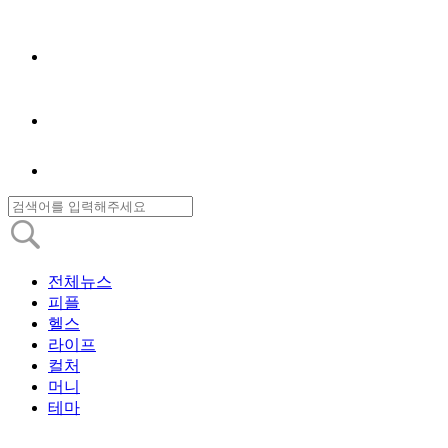
전체뉴스
피플
헬스
라이프
컬처
머니
테마